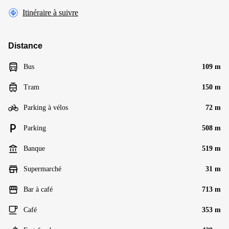
Itinéraire à suivre
Distance
Bus
109 m
Tram
150 m
Parking à vélos
72 m
Parking
508 m
Banque
519 m
Supermarché
31 m
Bar à café
713 m
Café
353 m