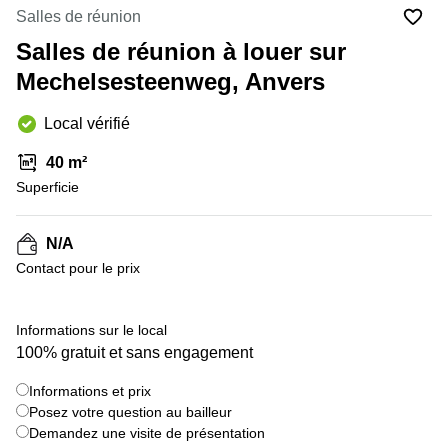
Salles de réunion
Centre
Louvain
d'affaires
Salles de réunion à louer sur
la
Anvers
Neuve
Mechelsesteenweg, Anvers
Centre
Wallonie
d'affaires
Local vérifié
Gand
Wavre
40 m²
Centre
d'affaires
Superficie
Ville de
Bruxelles
N/A
Coworking
Contact pour le prix
Ixelles
Coworking
Namur
Informations sur le local
100% gratuit et sans engagement
Coworking
Tournai
Informations et prix
Salle de
Posez votre question au bailleur
conférence
Demandez une visite de présentation
Bruxelles