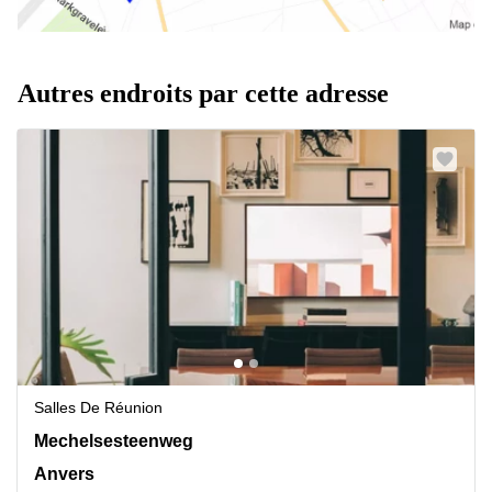
Autres endroits par cette adresse
Salles De Réunion
Mechelsesteenweg 180, Anvers
Mechelsesteenweg
Anvers