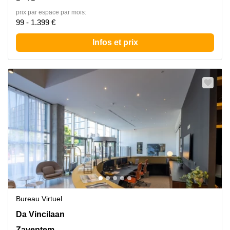
prix par espace par mois:
99 - 1.399 €
Infos et prix
Bureau Virtuel
Da Vincilaan 2, Zaventem
Da Vincilaan
Zaventem