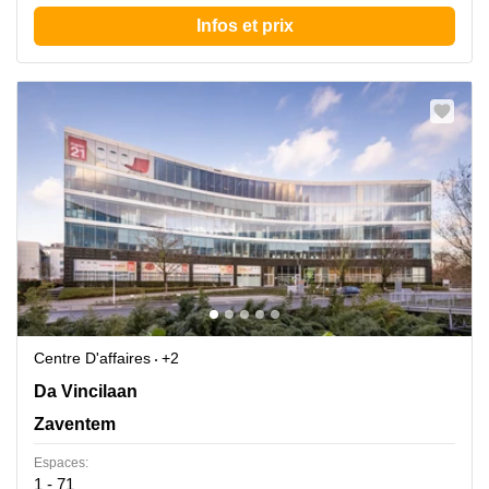
Infos et prix
Centre D'affaires
+2
Da Vincilaan 2, Zaventem
Da Vincilaan
Zaventem
Espaces:
1 - 71