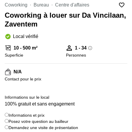
Coworking
Bureau
Centre d'affaires
Centre
Louvain
d'affaires
Coworking à louer sur Da Vincilaan,
la
Anvers
Neuve
Zaventem
Centre
Wallonie
d'affaires
Local vérifié
Gand
Wavre
10 - 500 m²
1 - 34
Centre
d'affaires
Superficie
Personnes
Ville de
Bruxelles
N/A
Coworking
Contact pour le prix
Ixelles
Coworking
+ 53 images
Namur
Informations sur le local
100% gratuit et sans engagement
Coworking
Tournai
Informations et prix
Salle de
Posez votre question au bailleur
conférence
Demandez une visite de présentation
Bruxelles