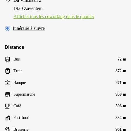
Da Vincilaan 2
1930 Zaventem
Afficher tous les сoworking dans le quartier
Itinéraire à suivre
Distance
Bus
72 m
Train
872 m
Banque
871 m
Supermarché
930 m
Café
506 m
Fast-food
334 m
Brasserie
961 m