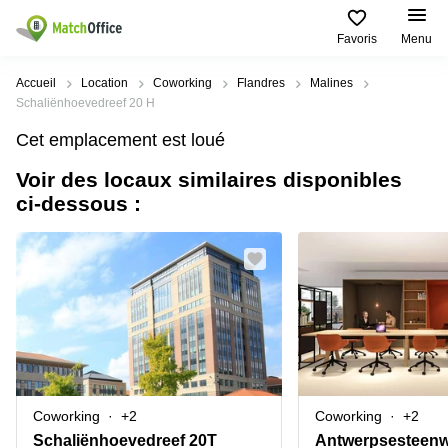
Favoris
Menu
Rechercher / publier
Accueil
Location
Coworking
Flandres
Malines
Schaliënhoevedreef 20 H
Aide
Types
Villes
Recherches
Cet emplacement est loué
d'espaces
Populaires
populaires
commerciaux
Voir des locaux similaires disponibles
Qui sommes-nous?
Alost
Bureau
ci-dessous :
Bureaux
a louer
Anderlecht
Anvers
Publier un bureau
Centre
Anvers
d’affaires
Bureau à
louer
Prix
Bruges
Coworking
Bruxelles
Bruxelles
Salles
Bureau
Connexion
de
a louer
Bruxelles
réunion
Gand
Aeroport
Choisissez une langue
flamand
Bureau
Bureau
Gand
Coworking
+2
Coworking
+2
virtuel
à louer
Liège
Schaliënhoevedreef 20T
Antwerpsesteenw
Hasselt