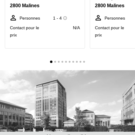
2800 Malines
2800 Malines
Centre
Louvain
d'affaires
la
Anvers
Personnes
1 - 4
Personnes
Neuve
Contact pour le
N/A
Contact pour le
Centre
Wallonie
d'affaires
prix
prix
Gand
Wavre
Centre
d'affaires
Ville de
Bruxelles
Coworking
Ixelles
Coworking
Namur
Coworking
Tournai
Salle de
conférence
Bruxelles