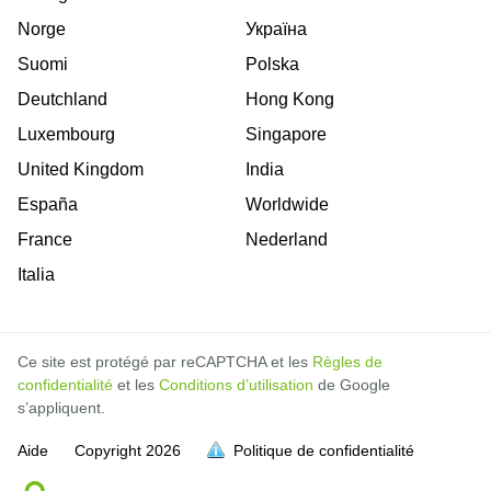
Norge
Україна
Suomi
Polska
Deutchland
Hong Kong
Luxembourg
Singapore
United Kingdom
India
España
Worldwide
France
Nederland
Italia
Ce site est protégé par reCAPTCHA et les
Règles de
confidentialité
et les
Conditions d’utilisation
de Google
s’appliquent.
Aide
Copyright
2026
Politique de confidentialité
soit pleine.
soit pleine.
soit pleine.
soit pleine.
soit pleine.
soit pleine.
soit pleine.
soit pleine.
soit pleine.
soit pleine.