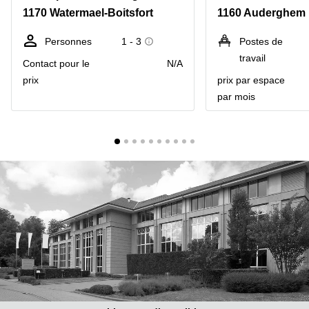
1170 Watermael-Boitsfort
1160 Auderghem
Centre
Louvain
d'affaires
la
Anvers
Personnes
1 - 3
Postes de
Neuve
travail
Contact pour le
N/A
Centre
Wallonie
d'affaires
prix
prix par espace
Gand
Wavre
par mois
Centre
d'affaires
Ville de
Bruxelles
Coworking
Ixelles
Coworking
Namur
Coworking
Tournai
Salle de
conférence
Bruxelles