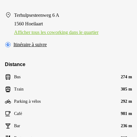
Terhulpsesteenweg 6 A
1560 Hoeilaart
Afficher tous les сoworking dans le quartier
Itinéraire à suivre
Distance
Bus
274 m
Train
305 m
Parking à vélos
292 m
Café
981 m
Bar
236 m