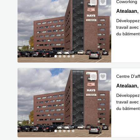
Coworking
Atealaan 3
Atealaan,
Développez 
travail ave
du bâtiment 
En savoir 
Centre D'aff
Atealaan 3
Atealaan,
Développez 
travail ave
du bâtiment 
En savoir 