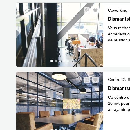
Coworking
Diamantstr
Diamantst
Vous recher
entretiens 
de réunion 
En savo
p
...
Centre D'aff
Diamantstr
Diamantst
Ce centre d’
20 m², pour 
attrayante p
En savoir 