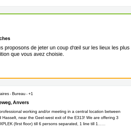
oches
 proposons de jeter un coup d'œil sur les lieux les plus
ition que vous avez choisie.
aires
Bureau
+1
weg 3, Anvers
eweg, Anvers
 professional working and/or meeting in a central location between
 Hasselt, near the Geel-west exit of the E313! We are offering 3
PLEK (first floor) till 6 persons separated, 1 line till 1
...
plus