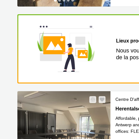
Lieux pr
Nous vous
de la pos
Centre D'aff
Herentalse
Herentals
Affordable,
Antwerp and
offices: FLEX
En savoir 