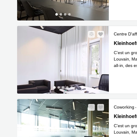
Centre D'aff
Kleinhoefst
Kleinhoefs
C’est un gro
Louvain, Maa
all-in, des 
En savoir 
Coworking
Kleinhoefst
Kleinhoefs
C’est un gro
Louvain, Maa