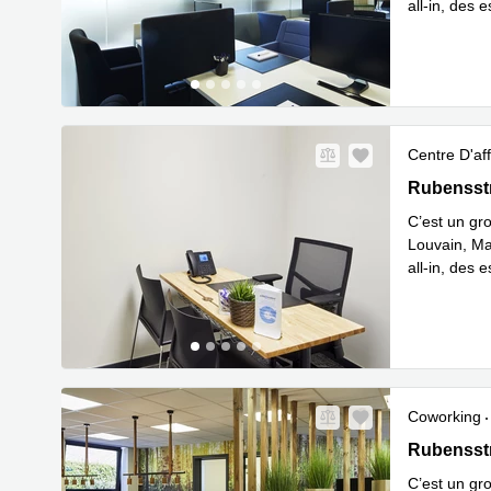
all-in, des 
En savoir 
Centre D'aff
Rubensstra
Rubensstr
C’est un gro
Louvain, Maa
all-in, des 
En savoir 
Coworking
Rubensstra
Rubensstr
C’est un gro