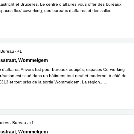
stricht et Bruxelles. Le centre d’affaires vous offer des bureaux
espaces flex/ coworking, des bureaux d’affaires et des salles
...
plus
Bureau
+1
sstraat 70, Wommelgem
dsstraat, Wommelgem
e d'affaires Anvers Est pour bureaux équipés, espaces Co-working
 réunion est situé dans un bâtiment tout neuf et moderne, à côté de
 E313 et tout près de la sortie Wommelgem. La région
...
plus
aires
Bureau
+1
sstraat 70, Wommelgem
dsstraat, Wommelgem