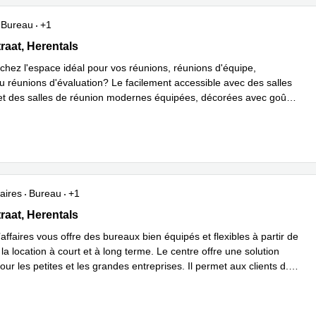
Bureau
+1
aat 8, Antwerp, Herentals
raat, Herentals
chez l'espace idéal pour vos réunions, réunions d'équipe,
ou réunions d'évaluation? Le facilement accessible avec des salles
et des salles de réunion modernes équipées, décorées avec goût
ir plus
aires
Bureau
+1
aat 8, Antwerp, Herentals
raat, Herentals
affaires vous offre des bureaux bien équipés et flexibles à partir de
la location à court et à long terme. Le centre offre une solution
our les petites et les grandes entreprises. Il permet aux clients d
...
plus