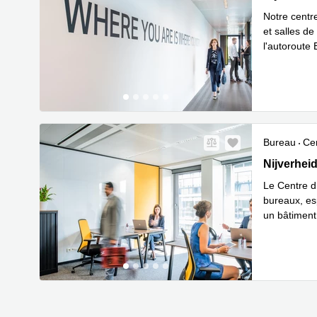
Notre centr
et salles de
l'autoroute
En savoir 
Bureau
Cen
Nijverheid
Nijverhei
Le Centre d’
bureaux, es
un bâtiment
E
accueill
...