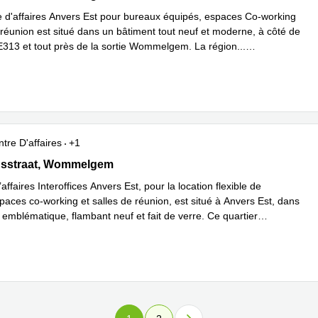
e d'affaires Anvers Est pour bureaux équipés, espaces Co-working
 réunion est situé dans un bâtiment tout neuf et moderne, à côté de
 E313 et tout près de la sortie Wommelgem. La région
...
plus
tre D'affaires
+1
sstraat 70, Wommelgem
dsstraat, Wommelgem
affaires Interoffices Anvers Est, pour la location flexible de
paces co-working et salles de réunion, est situé à Anvers Est, dans
 emblématique, flambant neuf et fait de verre. Ce quartier
n savoir plus