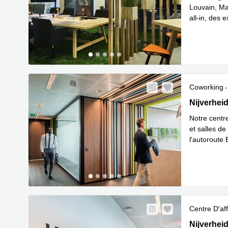
Louvain, Maa
all-in, des 
En savoir 
Coworking
Nijverheid
Nijverhei
Notre centr
et salles de
l'autoroute
En savoir 
Centre D'aff
Nijverheid
Nijverhei