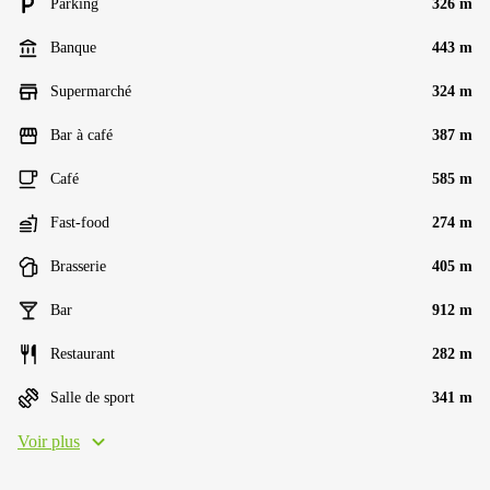
Parking
326 m
Banque
443 m
Supermarché
324 m
Bar à café
387 m
Café
585 m
Fast-food
274 m
Brasserie
405 m
Bar
912 m
Restaurant
282 m
Salle de sport
341 m
Voir plus