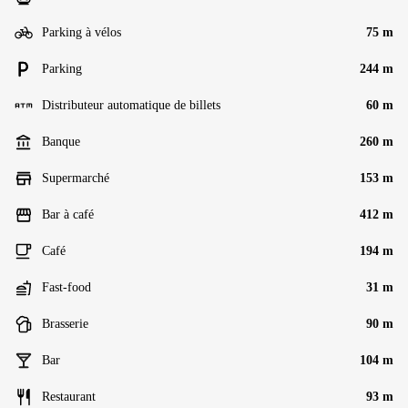
Parking à vélos
75 m
Parking
244 m
Distributeur automatique de billets
60 m
Banque
260 m
Supermarché
153 m
Bar à café
412 m
Café
194 m
Fast-food
31 m
Brasserie
90 m
Bar
104 m
Restaurant
93 m