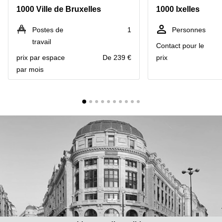
1000 Ville de Bruxelles
1000 Ixelles
Centre
Louvain
d'affaires
la
Anvers
Postes de
1
Personnes
Neuve
travail
Contact pour le
Centre
Wallonie
d'affaires
prix par espace
De 239 €
prix
Gand
Wavre
par mois
Centre
d'affaires
Ville de
Bruxelles
Coworking
Ixelles
Coworking
Namur
Coworking
Tournai
Salle de
conférence
Bruxelles