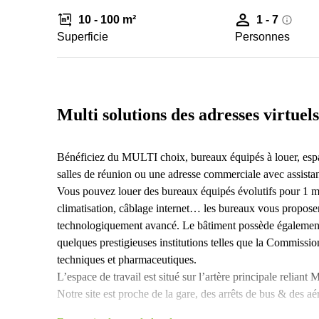
10 - 100 m²
1 - 7
Superficie
Personnes
Multi solutions des adresses virtue
Bénéficiez du MULTI choix, bureaux équipés à louer, espa
salles de réunion ou une adresse commerciale avec assista
Vous pouvez louer des bureaux équipés évolutifs pour 1 moi
climatisation, câblage internet… les bureaux vous propos
technologiquement avancé. Le bâtiment possède égalemen
quelques prestigieuses institutions telles que la Commis
techniques et pharmaceutiques.
L’espace de travail est situé sur l’artère principale relia
Notre site est proche de la gare, des arrêts de bus & des aé