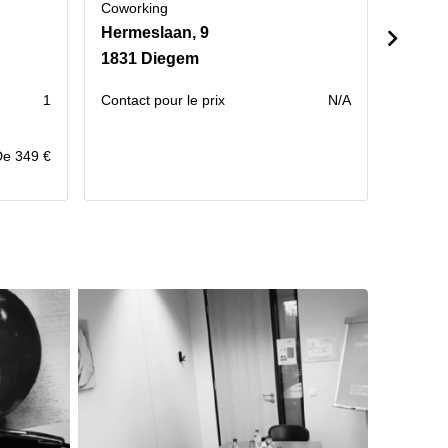
Coworking
Cowork
Hermeslaan, 9
1831 Diegem
1831 
1
Contact pour le prix
N/A
Po
tr
De 349 €
prix pa
mois