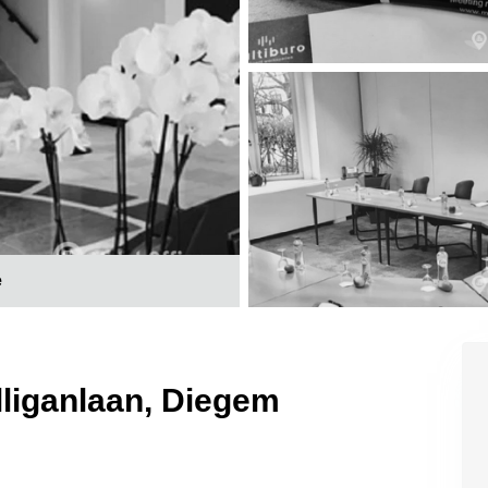
e
lliganlaan, Diegem