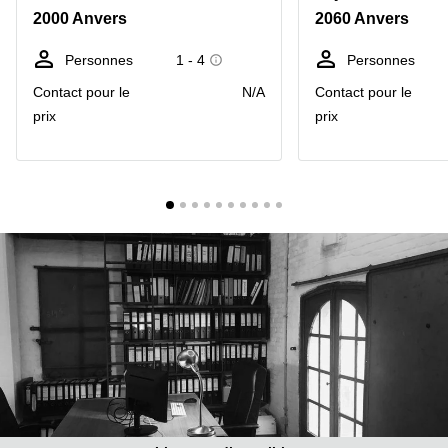
2000 Anvers
2060 Anvers
Centre
Louvain
d'affaires
la
Anvers
Personnes
1 - 4
Personnes
Neuve
Contact pour le
N/A
Contact pour le
Centre
Wallonie
d'affaires
prix
prix
Gand
Wavre
Centre
d'affaires
Ville de
Bruxelles
Coworking
Ixelles
Coworking
Namur
Coworking
Tournai
Salle de
conférence
Bruxelles