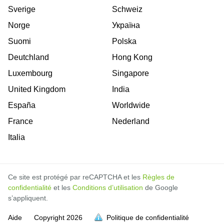
Sverige
Schweiz
Norge
Україна
Suomi
Polska
Deutchland
Hong Kong
Luxembourg
Singapore
United Kingdom
India
España
Worldwide
France
Nederland
Italia
Ce site est protégé par reCAPTCHA et les
Règles de
confidentialité
et les
Conditions d’utilisation
de Google
s’appliquent.
Aide
Copyright
2026
Politique de confidentialité
soit pleine.
soit pleine.
soit pleine.
soit pleine.
soit pleine.
soit pleine.
soit pleine.
soit pleine.
soit pleine.
soit pleine.