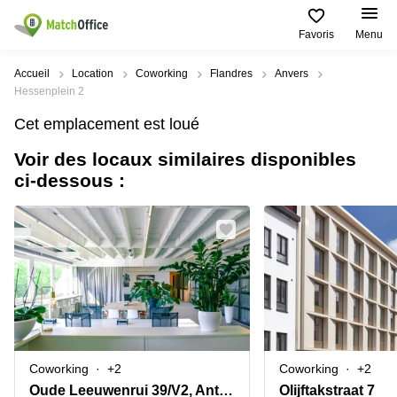
Favoris
Menu
Rechercher / publier
Accueil
Location
Coworking
Flandres
Anvers
Hessenplein 2
Aide
Types
Villes
Recherches
Cet emplacement est loué
d'espaces
Populaires
populaires
commerciaux
Voir des locaux similaires disponibles
Qui sommes-nous?
Alost
Bureau
ci-dessous :
Bureaux
a louer
Anderlecht
Anvers
Publier un bureau
Centre
Anvers
d’affaires
Bureau à
louer
Prix
Bruges
Coworking
Bruxelles
Bruxelles
Salles
Bureau
Connexion
de
a louer
Bruxelles
réunion
Gand
Aeroport
Choisissez une langue
flamand
Bureau
Bureau
Gand
Coworking
+2
Coworking
+2
virtuel
à louer
Liège
Oude Leeuwenrui 39/V2, Antwerpen
Olijftakstraat 7
Hasselt