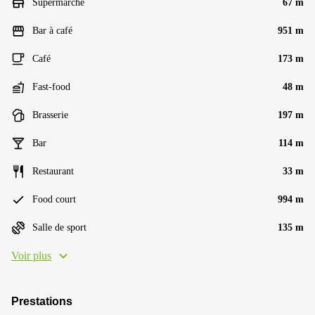
Supermarché
67 m
Bar à café
951 m
Café
173 m
Fast-food
48 m
Brasserie
197 m
Bar
114 m
Restaurant
33 m
Food court
994 m
Salle de sport
135 m
Voir plus
Prestations