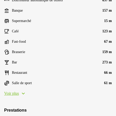
Distributeur automatique de billets
657 m
Banque
157 m
Supermarché
15 m
Café
123 m
Fast-food
67 m
Brasserie
159 m
Bar
273 m
Restaurant
66 m
Salle de sport
61 m
Voir plus
Prestations