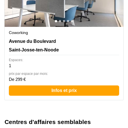
Coworking
Bolwerklaan 21,5e verdieping,box 5, Saint-Josse-ten-
Avenue du Boulevard
Noode
Saint-Josse-ten-Noode
Espaces:
1
prix par espace par mois:
De 299 €
Infos et prix
Centres d'affaires semblables