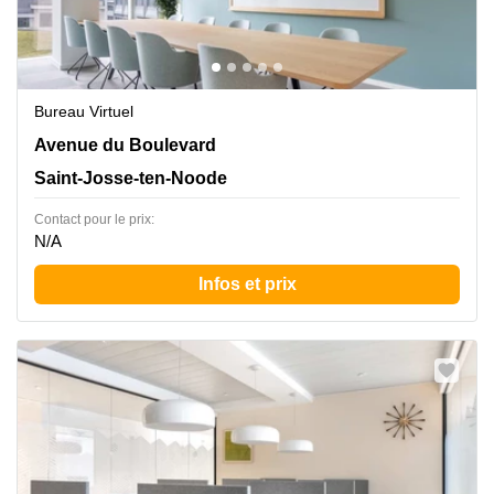
Bureau Virtuel
Bolwerklaan 21,5e verdieping,box 5, Saint-Josse-ten-
Avenue du Boulevard
Noode
Saint-Josse-ten-Noode
Contact pour le prix:
N/A
Infos et prix