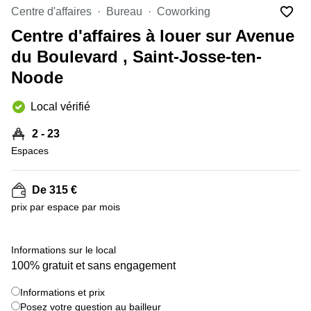
Centre d'affaires
Bureau
Coworking
Centre
Louvain
d'affaires
Centre d'affaires à louer sur Avenue
la
Anvers
Neuve
du Boulevard , Saint-Josse-ten-
Centre
Wallonie
Noode
d'affaires
Gand
Wavre
Local vérifié
Centre
d'affaires
2 - 23
Ville de
Espaces
Bruxelles
Coworking
Ixelles
De 315 €
prix par espace par mois
Coworking
+ 5 images
Namur
Coworking
Informations sur le local
Tournai
100% gratuit et sans engagement
Salle de
Informations et prix
conférence
Posez votre question au bailleur
Bruxelles