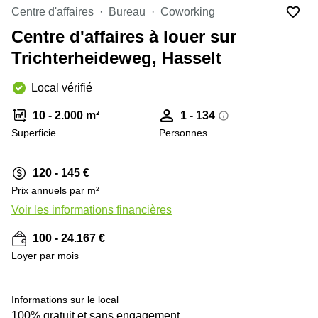
Centre d'affaires
Bureau
Coworking
Centre
Louvain
d'affaires
Centre d'affaires à louer sur
la
Anvers
Neuve
Trichterheideweg, Hasselt
Centre
Wallonie
d'affaires
Local vérifié
Gand
Wavre
10 - 2.000 m²
1 - 134
Centre
d'affaires
Superficie
Personnes
Ville de
Bruxelles
120 - 145 €
Coworking
Prix annuels par m²
Ixelles
Voir les informations financières
Coworking
+ 6 images
Namur
100 - 24.167 €
Coworking
Loyer par mois
Tournai
Salle de
Informations sur le local
conférence
Bruxelles
100% gratuit et sans engagement