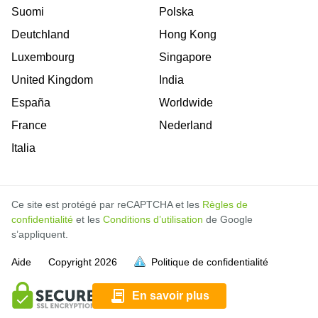
Suomi
Polska
Deutchland
Hong Kong
Luxembourg
Singapore
United Kingdom
India
España
Worldwide
France
Nederland
Italia
Ce site est protégé par reCAPTCHA et les
Règles de
confidentialité
et les
Conditions d’utilisation
de Google
s’appliquent.
Aide
Copyright
2026
Politique de confidentialité
soit pleine.
soit pleine.
soit pleine.
soit pleine.
soit pleine.
soit pleine.
soit pleine.
soit pleine.
soit pleine.
soit pleine.
soit pleine.
En savoir plus