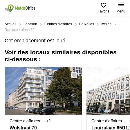
Favoris
Menu
Rechercher / publier
Accueil
Location
Centres d'affaires
Bruxelles
Ixelles
Rue aux Laines 70
Aide
Types
Villes
Recherches
Cet emplacement est loué
d'espaces
Populaires
populaires
commerciaux
Voir des locaux similaires disponibles
Qui sommes-nous?
Alost
Bureau
ci-dessous :
Bureaux
a louer
Anderlecht
Anvers
Publier un bureau
Centre
Anvers
d’affaires
Bureau à
louer
Prix
Bruges
Coworking
Bruxelles
Bruxelles
Salles
Bureau
Connexion
de
a louer
Bruxelles
réunion
Gand
Aeroport
Choisissez une langue
flamand
Bureau
Bureau
Gand
Centre d'affaires
+2
Centre d'affaires
virtuel
à louer
Liège
Wolstraat 70
Hasselt