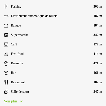
Parking
300 m
Distributeur automatique de billets
187 m
Banque
184 m
Supermarché
342 m
Café
177 m
Fast-food
114 m
Brasserie
471 m
Bar
161 m
Restaurant
187 m
Salle de sport
347 m
Voir plus