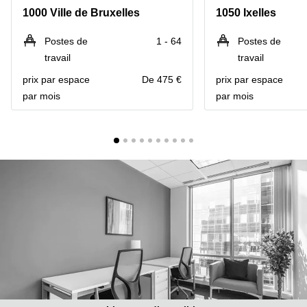
1000 Ville de Bruxelles
1050 Ixelles
Centre
Louvain
d'affaires
la
Anvers
Postes de
1 - 64
Postes de
Neuve
travail
travail
Centre
Wallonie
d'affaires
prix par espace
De 475 €
prix par espace
Gand
Wavre
par mois
par mois
Centre
d'affaires
Ville de
Bruxelles
Coworking
Ixelles
Coworking
Namur
Coworking
Tournai
Salle de
conférence
Bruxelles