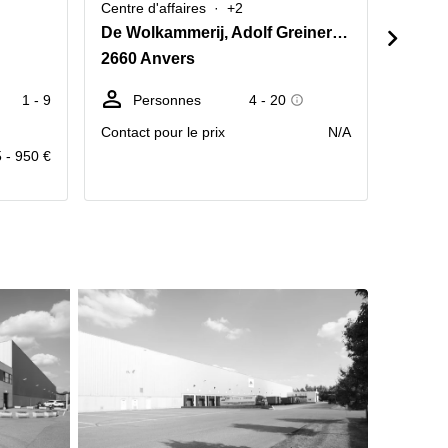
Centre d'affaires
+2
Centre 
De Wolkammerij, Adolf Greinerstraat 12, Hoboken Antwerpen
2660 Anvers
2660 
1 - 9
Personnes
4 - 20
P
Contact pour le prix
N/A
Contact
 - 950 €