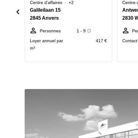
Centre d'affaires
+2
Centre d
Galileilaan 15
2845 Anvers
2830 W
Personnes
1 - 9
Pe
Loyer annuel par
417 €
Contact 
m²