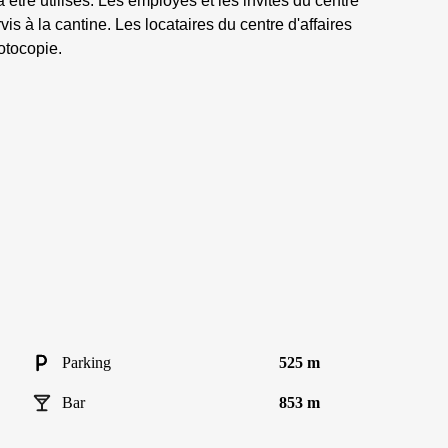
 être utilisés. Les employés et les invités du centre
vis à la cantine. Les locataires du centre d'affaires
otocopie.
Parking
525 m
Bar
853 m