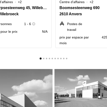
'affaires
+2
Centre d'affaires
+2
Antwerpsesteenweg 45, Willebroek
Boomsesteenweg 690
illebroeck
2610 Anvers
rsonnes
1 - 6
Postes de
travail
pour le prix
N/A
prix par espace par
425
mois