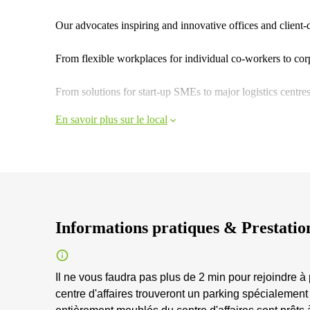
Our advocates inspiring and innovative offices and client-d
From flexible workplaces for individual co-workers to co
From solutions for start-up SMEs to major logistics centres
En savoir plus sur le local
Informations pratiques & Prestatio
Il ne vous faudra pas plus de 2 min pour rejoindre à 
centre d'affaires trouveront un parking spécialemen