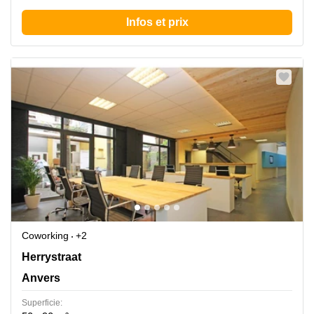
Infos et prix
Coworking
+2
Herrystr. 8b, Anvers
Herrystraat
Anvers
Superficie: