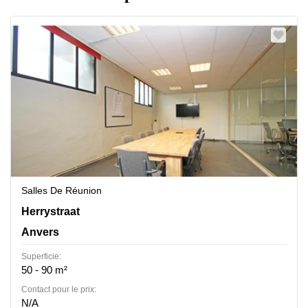
Salles De Réunion
Herrystr. 8b, Anvers
Herrystraat
Anvers
Superficie:
50 - 90 m²
Contact pour le prix:
N/A