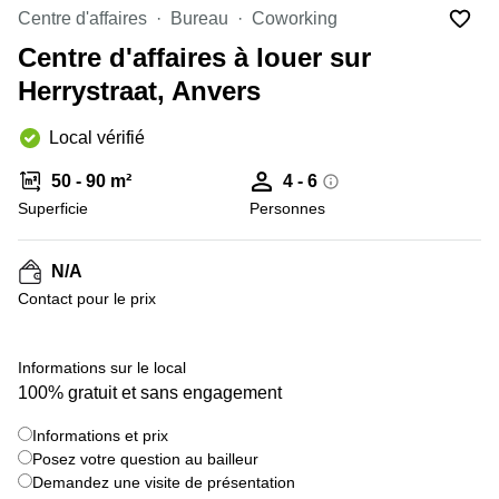
Centre d'affaires
Bureau
Coworking
Centre
Louvain
d'affaires
Centre d'affaires à louer sur
la
Anvers
Neuve
Herrystraat, Anvers
Centre
Wallonie
d'affaires
Local vérifié
Gand
Wavre
50 - 90 m²
4 - 6
Centre
d'affaires
Superficie
Personnes
Ville de
Bruxelles
N/A
Coworking
Contact pour le prix
Ixelles
Coworking
+ 5 images
Namur
Informations sur le local
100% gratuit et sans engagement
Coworking
Tournai
Informations et prix
Salle de
Posez votre question au bailleur
conférence
Demandez une visite de présentation
Bruxelles