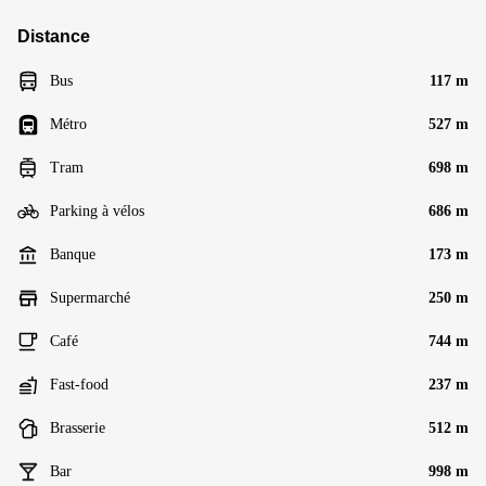
Distance
Bus
117 m
Métro
527 m
Tram
698 m
Parking à vélos
686 m
Banque
173 m
Supermarché
250 m
Café
744 m
Fast-food
237 m
Brasserie
512 m
Bar
998 m