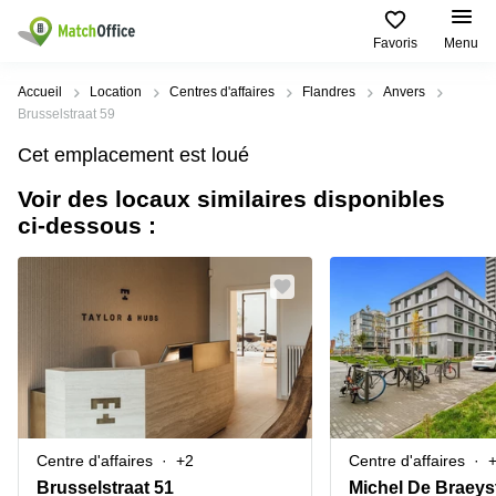
Favoris
Menu
Rechercher / publier
Accueil
Location
Centres d'affaires
Flandres
Anvers
Brusselstraat 59
Aide
Types
Villes
Recherches
Cet emplacement est loué
d'espaces
Populaires
populaires
commerciaux
Voir des locaux similaires disponibles
Qui sommes-nous?
Alost
Bureau
ci-dessous :
Bureaux
a louer
Anderlecht
Anvers
Publier un bureau
Centre
Anvers
d’affaires
Bureau à
louer
Prix
Bruges
Coworking
Bruxelles
Bruxelles
Salles
Bureau
Connexion
de
a louer
Bruxelles
réunion
Gand
Aeroport
Choisissez une langue
flamand
Bureau
Bureau
Gand
Centre d'affaires
+2
Centre d'affaires
virtuel
à louer
Liège
Brusselstraat 51
Michel De Braeys
Hasselt