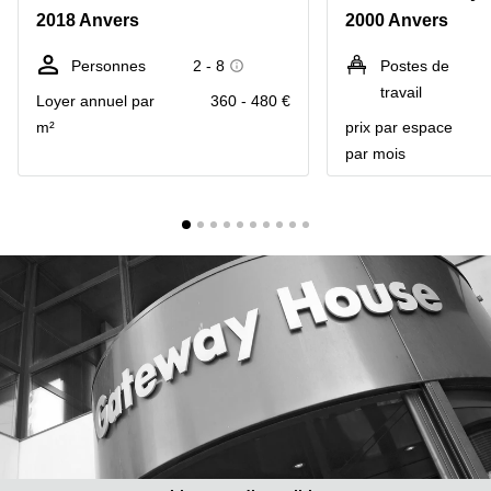
2018 Anvers
2000 Anvers
Centre
Louvain
d'affaires
la
Anvers
Personnes
2 - 8
Postes de
Neuve
travail
Loyer annuel par
360 - 480 €
Centre
Wallonie
d'affaires
m²
prix par espace
Gand
Wavre
par mois
Centre
d'affaires
Ville de
Bruxelles
Coworking
Ixelles
Coworking
Namur
Coworking
Tournai
Salle de
conférence
Bruxelles