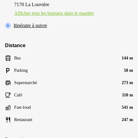
7170 La Louvière
Afficher tous les bureaux dans le quartier
Itinéraire à suivre
Distance
Bus
144 m
Parking
58 m
Supermarché
273 m
Café
110 m
Fast-food
541 m
Restaurant
247 m