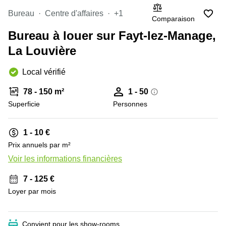
Coworking
la
Ixelles
Bureau
Centre d'affaires
+1
Neuve
Comparaison
Coworking
Bureau à louer sur Fayt-lez-Manage,
Uccle
Bruxelles
La Louvière
Etterbeek
Bureau
a louer
Bruges
Local vérifié
Gand
Bureau
78 - 150 m²
1 - 50
a louer
Superficie
Personnes
Anvers
Coworking
1 - 10 €
Liege
Prix annuels par m²
Bureau
Voir les informations financières
à louer
+ 10 images
Liège
7 - 125 €
Coworking
Loyer par mois
Tournai
Convient pour les show-rooms