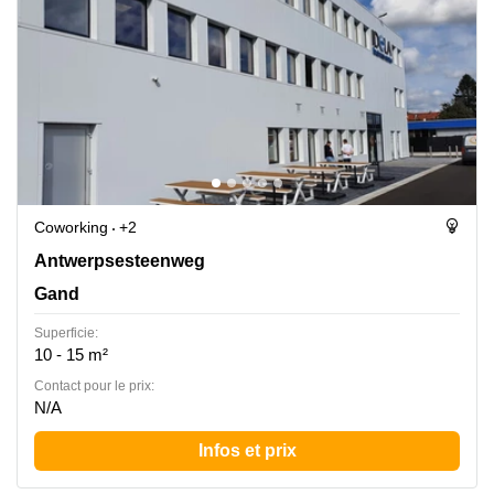
Coworking
+2
Antwerpsesteenweg 19, Gand
Antwerpsesteenweg
Gand
Superficie:
10 - 15 m²
Contact pour le prix:
N/A
Infos et prix