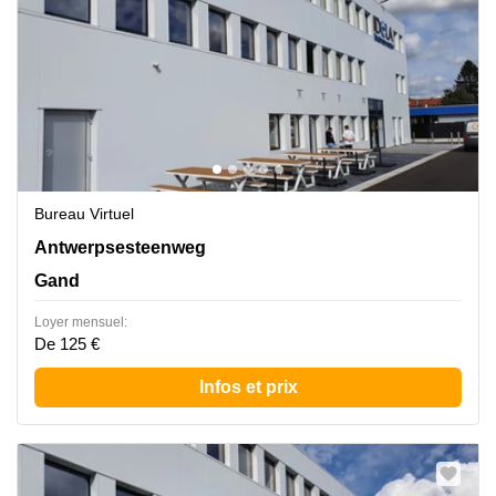
Bureau Virtuel
Antwerpsesteenweg 19, Gand
Antwerpsesteenweg
Gand
Loyer mensuel:
De 125 €
Infos et prix