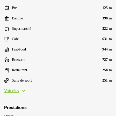
Bus
125 m
Banque
398 m
Supermarché
322 m
Café
631 m
Fast-food
944 m
Brasserie
727 m
Restaurant
258 m
Salle de sport
251 m
Voir plus
Prestations