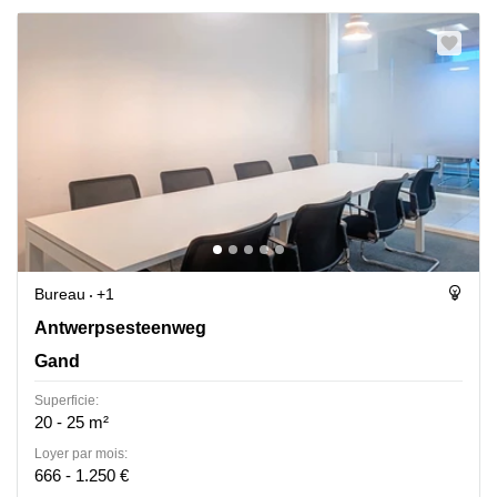
Bureau
+1
Antwerpsesteenweg 19, Gand
Antwerpsesteenweg
Gand
Superficie:
20 - 25 m²
Loyer par mois:
666 - 1.250 €