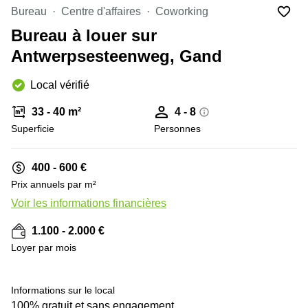
Bureau
Centre d'affaires
Coworking
Centre
Louvain
d'affaires
Bureau à louer sur
la
Anvers
Neuve
Antwerpsesteenweg, Gand
Centre
Wallonie
d'affaires
Local vérifié
Gand
Wavre
33 - 40 m²
4 - 8
Centre
d'affaires
Superficie
Personnes
Ville de
Bruxelles
400 - 600 €
Coworking
Prix annuels par m²
Ixelles
Voir les informations financières
Coworking
+ 8 images
Namur
1.100 - 2.000 €
Coworking
Loyer par mois
Tournai
Salle de
Informations sur le local
conférence
Bruxelles
100% gratuit et sans engagement