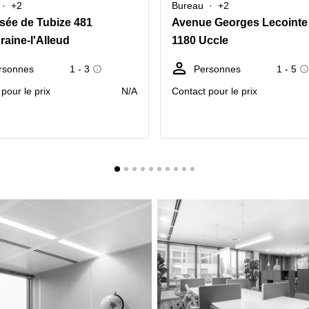
+2
Bureau
+2
ée de Tubize 481
Avenue Georges Lecointe
raine-l'Alleud
1180 Uccle
rsonnes
1 - 3
Personnes
1 - 5
pour le prix
N/A
Contact pour le prix