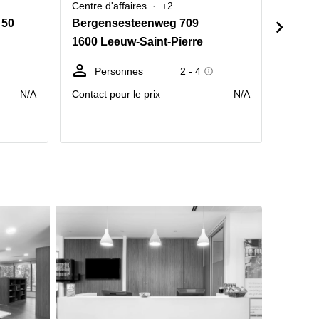
Centre d'affaires
+2
Cowork
 50
Bergensesteenweg 709
Terhu
1600 Leeuw-Saint-Pierre
1170 
Personnes
2 - 4
P
N/A
Contact pour le prix
N/A
Contact