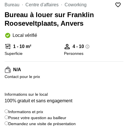
Bureau
Centre d'affaires
Coworking
Centre
Louvain
d'affaires
Bureau à louer sur Franklin
la
Anvers
Neuve
Rooseveltplaats, Anvers
Centre
Wallonie
d'affaires
Local vérifié
Gand
Wavre
1 - 10 m²
4 - 10
Centre
d'affaires
Superficie
Personnes
Ville de
Bruxelles
N/A
Coworking
Contact pour le prix
Ixelles
Coworking
Namur
Informations sur le local
100% gratuit et sans engagement
Coworking
Tournai
Informations et prix
Salle de
Posez votre question au bailleur
conférence
Demandez une visite de présentation
Bruxelles