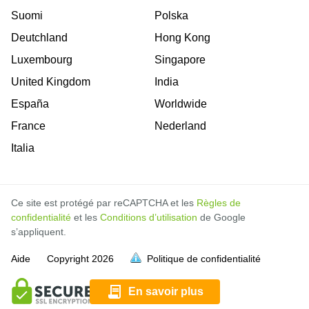
Suomi
Polska
Deutchland
Hong Kong
Luxembourg
Singapore
United Kingdom
India
España
Worldwide
France
Nederland
Italia
Ce site est protégé par reCAPTCHA et les
Règles de
confidentialité
et les
Conditions d’utilisation
de Google
s’appliquent.
Aide
Copyright
2026
Politique de confidentialité
soit pleine.
soit pleine.
soit pleine.
soit pleine.
soit pleine.
soit pleine.
soit pleine.
soit pleine.
soit pleine.
soit pleine.
soit pleine.
soit pleine.
soit pleine.
soit pleine.
soit pleine.
soit pleine.
En savoir plus