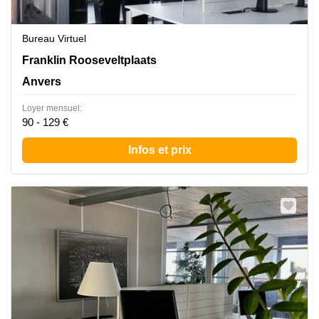
Bureau Virtuel
Franklin Rooseveltplaats 12, Anvers
Franklin Rooseveltplaats
Anvers
Loyer mensuel:
90 - 129 €
Infos et prix