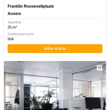
Franklin Rooseveltplaats 12, Anvers
Franklin Rooseveltplaats
Anvers
Superficie:
25 m²
Contact pour le prix:
N/A
Infos et prix