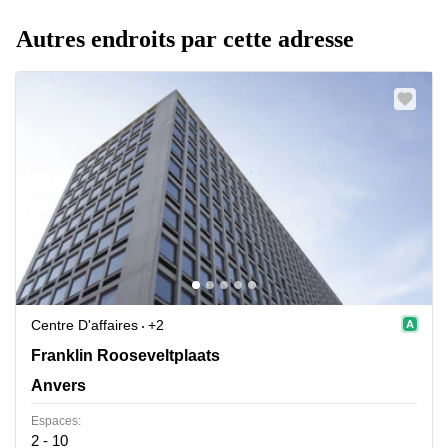
Autres endroits par cette adresse
Centre D'affaires
+2
Franklin Rooseveltplaats 12, Anvers
Franklin Rooseveltplaats
Anvers
Espaces:
2 - 10