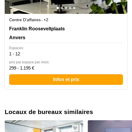
Centre D'affaires
+2
Franklin Rooseveltplaats 12, Anvers
Franklin Rooseveltplaats
Anvers
Espaces:
1 - 12
prix par espace par mois:
299 - 1.195 €
Infos et prix
Locaux de bureaux similaires