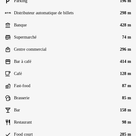
Parking
196 m
Distributeur automatique de billets
298 m
Banque
428 m
Supermarché
74 m
Centre commercial
296 m
Bar à café
414 m
Café
128 m
Fast-food
87 m
Brasserie
85 m
Bar
158 m
Restaurant
98 m
Food court
285 m