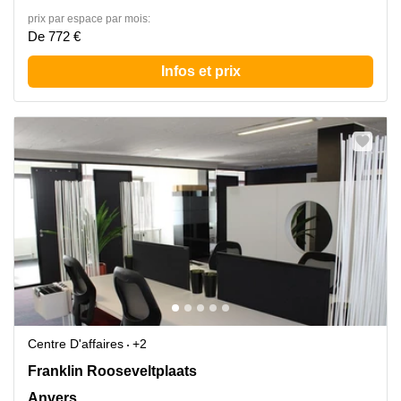
prix par espace par mois:
De 772 €
Infos et prix
Centre D'affaires
+2
Franklin Rooseveltplaats 12, Anvers
Franklin Rooseveltplaats
Anvers