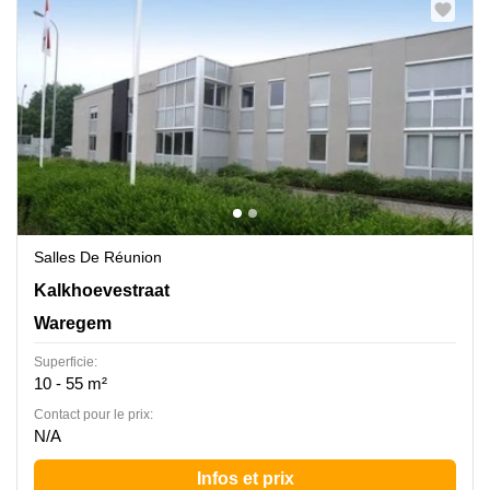
Salles De Réunion
Kalkhoevestraat 1, Waregem
Kalkhoevestraat
Waregem
Superficie:
10 - 55 m²
Contact pour le prix:
N/A
Infos et prix