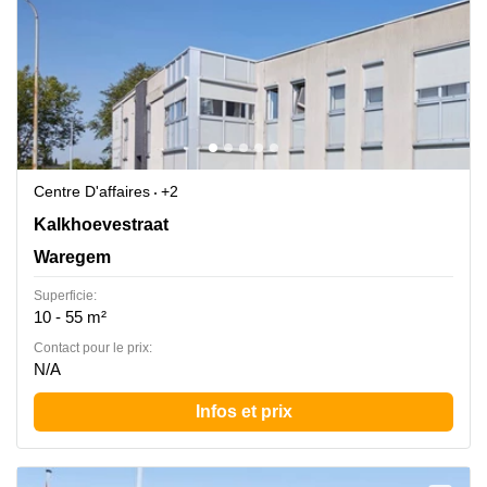
Centre D'affaires
+2
Kalkhoevestraat 1, Waregem
Kalkhoevestraat
Waregem
Superficie:
10 - 55 m²
Contact pour le prix:
N/A
Infos et prix