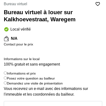
Bureau virtuel
Centre
Louvain
d'affaires
Bureau virtuel à louer sur
la
Anvers
Neuve
Kalkhoevestraat, Waregem
Centre
Wallonie
d'affaires
Local vérifié
Gand
Wavre
N/A
Centre
d'affaires
Contact pour le prix
Ville de
Bruxelles
Informations sur le local
Coworking
Ixelles
100% gratuit et sans engagement
Coworking
Informations et prix
Namur
Posez votre question au bailleur
Demandez une visite de présentation
Coworking
Tournai
Vous recevrez un e-mail avec des informations sur
l'immeuble et les coordonnées du bailleur.
Salle de
conférence
Informations et prix
Bruxelles