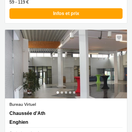
59 - 119 €
Infos et prix
Bureau Virtuel
Chaussée d'Ath 242, Enghien
Chaussée d'Ath
Enghien