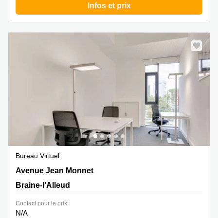
Infos et prix
Bureau Virtuel
Avenue Jean Monnet 1, Braine-l'Alleud
Avenue Jean Monnet
Braine-l'Alleud
Contact pour le prix:
N/A