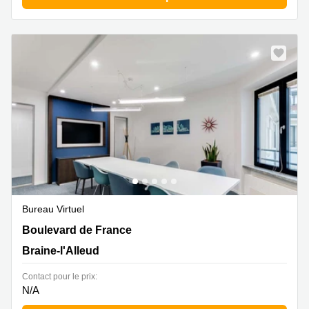
Bureau Virtuel
Boulevard de France 9, Braine-l'Alleud
Boulevard de France
Braine-l'Alleud
Contact pour le prix:
N/A