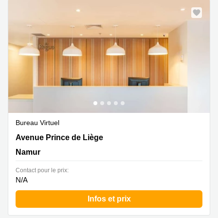
Bureau Virtuel
72 Avenue Prince de Liège, Namur
Avenue Prince de Liège
Namur
Contact pour le prix:
N/A
Infos et prix