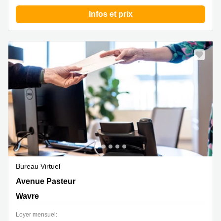
Infos et prix
Bureau Virtuel
Avenue Pasteur 6/H, Wavre
Avenue Pasteur
Wavre
Loyer mensuel: