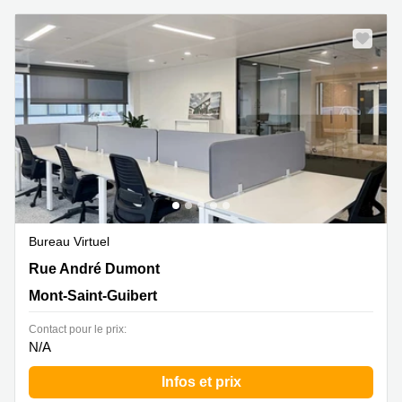
Bureau Virtuel
Rue André Dumont 12,Axis Parc, Dumont 12 Building,
Rue André Dumont
Mont-Saint-Guibert
Mont-Saint-Guibert
Contact pour le prix:
N/A
Infos et prix