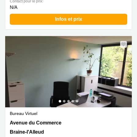
Contact pour le prix:
N/A
Infos et prix
Bureau Virtuel
Avenue du Commerce, 32, Braine-l'Alleud
Avenue du Commerce
Braine-l'Alleud