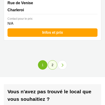
Rue de Venise 21,-1, REZ et REZ+1 étage, Charleroi
Rue de Venise
Charleroi
Contact pour le prix:
N/A
Infos et prix
1
2
Vous n'avez pas trouvé le local que
vous souhaitiez ?