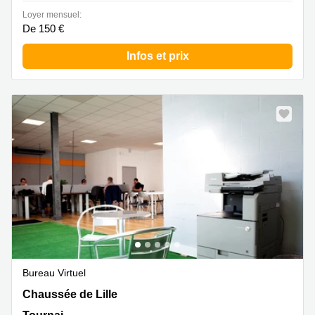
Loyer mensuel:
De 150 €
Infos et prix
Bureau Virtuel
Chaussée de Lille 479, TOURNAI – ORCQ, Tournai
Chaussée de Lille