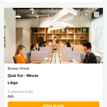
Bureau Virtuel
Quai Sur - Meuse 19, Liège
Quai Sur - Meuse
Liège
Contact pour le prix:
N/A
Infos et prix