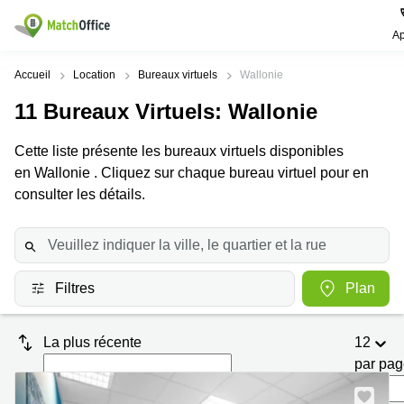
Ap
Rechercher / publier
Accueil
Location
Bureaux virtuels
Wallonie
11
Bureaux Virtuels
: Wallonie
Aide
Types
Villes
Recherches
d'espaces
Populaires
populaires
Cette liste présente les bureaux virtuels disponibles
commerciaux
Qui sommes-nous?
en Wallonie . Cliquez sur chaque bureau virtuel pour en
Alost
Bureau
Bureaux
a louer
consulter les détails.
Anderlecht
Anvers
Publier un bureau
Centre
Anvers
d’affaires
Bureau à
louer
Prix
Bruges
Coworking
Bruxelles
Filtres
Plan
Bruxelles
Salles
Bureau
Connexion
de
a louer
Bruxelles
réunion
Gand
Aeroport
La plus récente
12
Choisissez une langue
flamand
Bureau
Bureau
par pa
Gand
virtuel
à louer
Liège
Hasselt