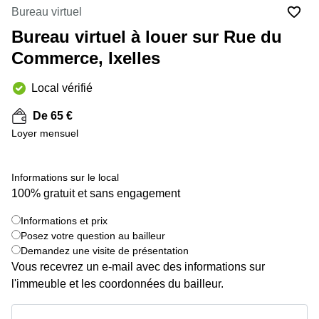
Bureau virtuel
Centre
Louvain
d'affaires
Bureau virtuel à louer sur Rue du
la
Anvers
Neuve
Commerce, Ixelles
Centre
Wallonie
d'affaires
Local vérifié
Gand
Wavre
De 65 €
Centre
d'affaires
Loyer mensuel
Ville de
Bruxelles
Informations sur le local
Coworking
Ixelles
100% gratuit et sans engagement
Coworking
Informations et prix
+ 5 images
Namur
Posez votre question au bailleur
Demandez une visite de présentation
Coworking
Tournai
Vous recevrez un e-mail avec des informations sur
l'immeuble et les coordonnées du bailleur.
Salle de
conférence
Informations et prix
Bruxelles