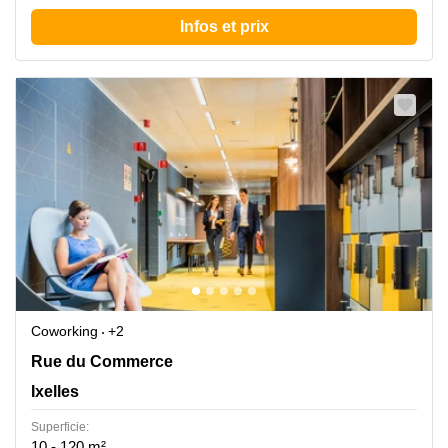
Infos et prix
Coworking
+2
Rue de Commerce 34, Ixelles
Rue du Commerce
Ixelles
Superficie:
10 - 120 m²