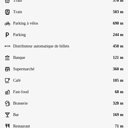
Tram
576 m
Train
503 m
Parking à vélos
690 m
Parking
244 m
Distributeur automatique de billets
450 m
Banque
121 m
Supermarché
360 m
Café
105 m
Fast-food
68 m
Brasserie
328 m
Bar
169 m
Restaurant
71 m