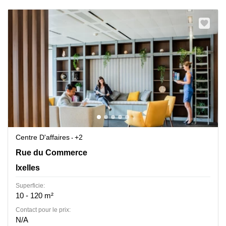
Centre D'affaires
+2
Rue de Commerce 34, Ixelles
Rue du Commerce
Ixelles
Superficie:
10 - 120 m²
Contact pour le prix:
N/A