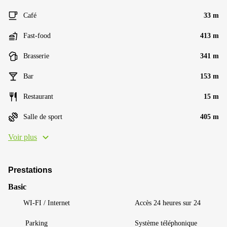
Café
33 m
Fast-food
413 m
Brasserie
341 m
Bar
153 m
Restaurant
15 m
Salle de sport
405 m
Voir plus
Prestations
Basic
WI-FI / Internet
Accès 24 heures sur 24
Parking
Système téléphonique