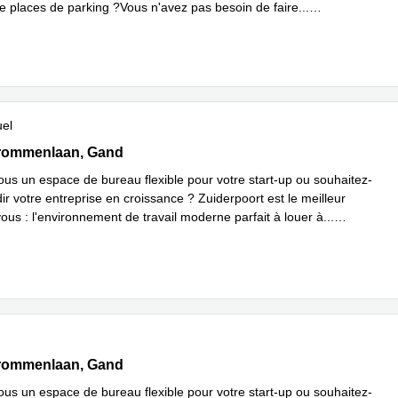
 places de parking ?Vous n'avez pas besoin de faire
...
plus
uel
, Gaston Crommenlaan 8, Gand
rommenlaan, Gand
us un espace de bureau flexible pour votre start-up ou souhaitez-
r votre entreprise en croissance ? Zuiderpoort est le meilleur
ous : l'environnement de travail moderne parfait à louer à
...
plus
, Gaston Crommenlaan 8, Gand
rommenlaan, Gand
us un espace de bureau flexible pour votre start-up ou souhaitez-