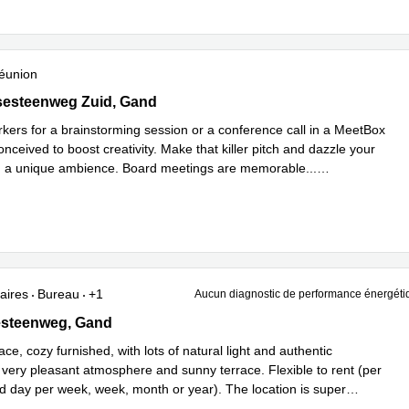
éunion
Arena Ottergemsesteenweg-Zuid 808 b300 , Gand
sesteenweg Zuid, Gand
kers for a brainstorming session or a conference call in a MeetBox
onceived to boost creativity. Make that killer pitch and dazzle your
n a unique ambience. Board meetings are memorable
...
plus
aires
Bureau
+1
Aucun diagnostic de performance énergéti
steenweg 151, Gand
esteenweg, Gand
ace, cozy furnished, with lots of natural light and authentic
 very pleasant atmosphere and sunny terrace. Flexible to rent (per
ed day per week, week, month or year). The location is super