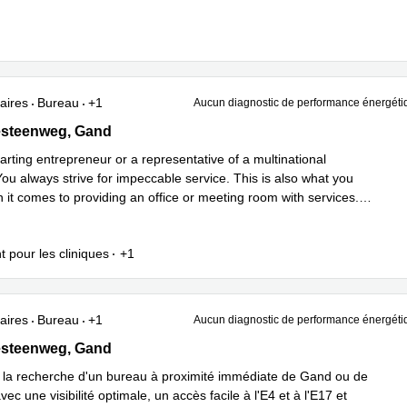
savoir plus
aires
Bureau
+1
Aucun diagnostic de performance énergéti
steenweg 159, Gand
esteenweg, Gand
arting entrepreneur or a representative of a multinational
u always strive for impeccable service. This is also what you
 it comes to providing an office or meeting room with services.
savoir plus
t pour les cliniques
+1
aires
Bureau
+1
Aucun diagnostic de performance énergéti
steenweg 74a, Gand
esteenweg, Gand
 la recherche d'un bureau à proximité immédiate de Gand ou de
c une visibilité optimale, un accès facile à l'E4 et à l'E17 et