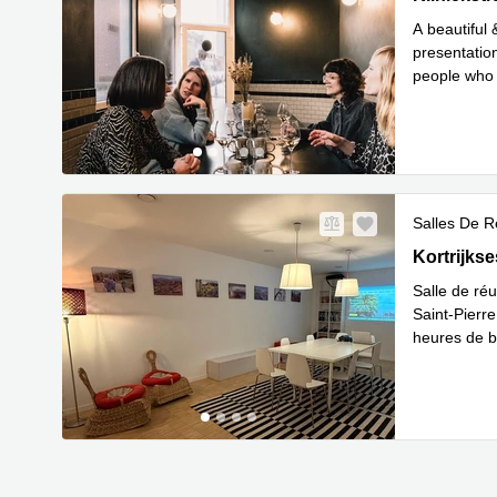
A beautiful
presentation
people who 
En savoir 
Salles De R
Kortrijkse
Kortrijks
Salle de ré
Saint-Pierr
heures de b
En savoir 