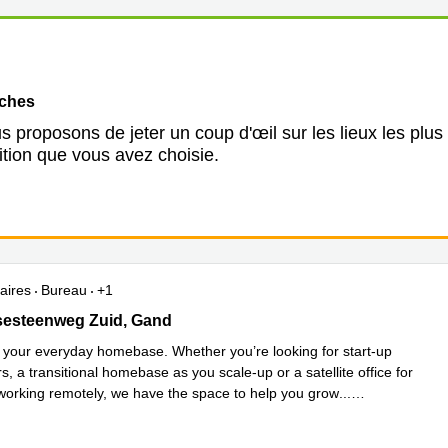
oches
 proposons de jeter un coup d'œil sur les lieux les plus
ition que vous avez choisie.
aires
Bureau
+1
Arena Ottergemsesteenweg-Zuid 808 b300 , Gand
sesteenweg Zuid, Gand
your everyday homebase. Whether you’re looking for start-up
, a transitional homebase as you scale-up or a satellite office for
working remotely, we have the space to help you grow
...
plus