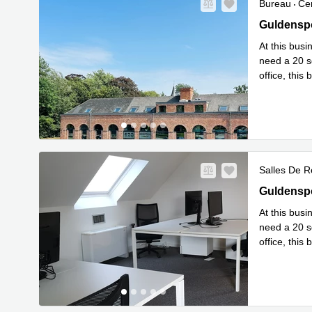
Bureau
Cen
Guldenspor
Guldensp
At this busi
need a 20 s
office, this
En savoir 
Salles De R
Guldenspor
Guldensp
At this busi
need a 20 s
office, this
En savoir 