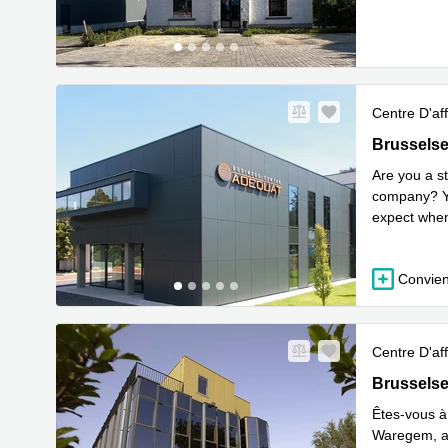
En 
conve
...
Centre D'aff
Brusselse
Brussels
Are you a st
company? Yo
expect when
En 
Busin
...
Convien
Centre D'aff
Brusselse
Brussels
Êtes-vous à
Waregem, ave