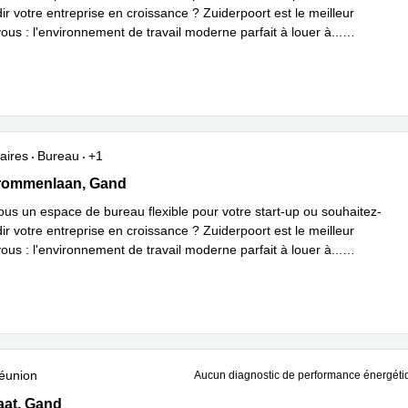
r votre entreprise en croissance ? Zuiderpoort est le meilleur
ous : l'environnement de travail moderne parfait à louer à
...
plus
aires
Bureau
+1
, Gaston Crommenlaan 8, Gand
rommenlaan, Gand
us un espace de bureau flexible pour votre start-up ou souhaitez-
r votre entreprise en croissance ? Zuiderpoort est le meilleur
ous : l'environnement de travail moderne parfait à louer à
...
plus
éunion
Aucun diagnostic de performance énergéti
at 68, Gand
aat, Gand