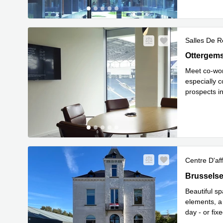
Salles De R
Ghelamco 
Ottergem
Meet co-wor
especially c
prospects i
En savoir 
Centre D'aff
Brusselse
Brussels
Beautiful sp
elements, a
day - or fix