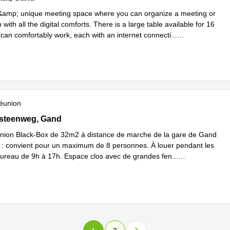
 &amp; unique meeting space where you can organize a meeting or
 with all the digital comforts. There is a large table available for 16
can comfortably work, each with an internet connecti
...
plus
éunion
steenweg 390, Gand
esteenweg, Gand
union Black-Box de 32m2 à distance de marche de la gare de Gand
e : convient pour un maximum de 8 personnes. À louer pendant les
ureau de 9h à 17h. Espace clos avec de grandes fen
...
plus