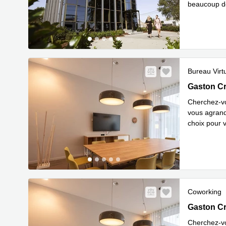
beaucoup de
En savoir 
Bureau Virt
Esplanade
Gaston C
Cherchez-vo
vous agrandi
choix pour v
En savoir 
Coworking
Esplanade
Gaston C
Cherchez-vo