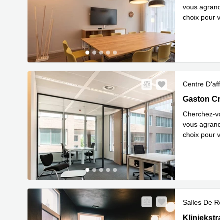
vous agrandi
choix pour v
En savoir 
Centre D'aff
Esplanade
Gaston C
Cherchez-vo
vous agrandi
choix pour v
En savoir 
Salles De R
Kliniekstra
Kliniekstr