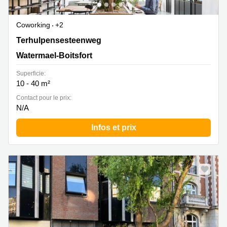
Coworking
+2
Terhulpensesteenweg 185, Watermael-Boitsfort
Terhulpensesteenweg
Watermael-Boitsfort
Superficie:
10 - 40 m²
Contact pour le prix:
N/A
Infos et prix