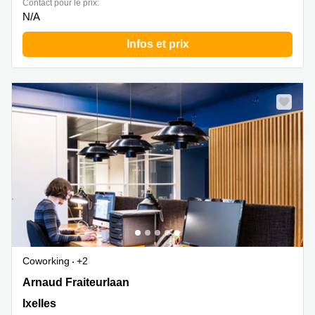
Contact pour le prix:
N/A
Infos et prix
Coworking
+2
Avenue Arnaud Fraiteur 15, Ixelles
Arnaud Fraiteurlaan
Ixelles