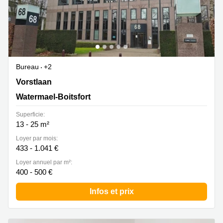
Bureau
+2
Vorstlaan 68, Watermael-Boitsfort
Vorstlaan
Watermael-Boitsfort
Superficie:
13 - 25 m²
Loyer par mois:
433 - 1.041 €
Loyer annuel par m²:
400 - 500 €
Infos et prix