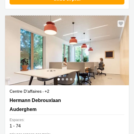
Centre D'affaires
+2
Hermann Debrouxlaan 54, Auderghem
Hermann Debrouxlaan
Auderghem
Espaces:
1 - 74