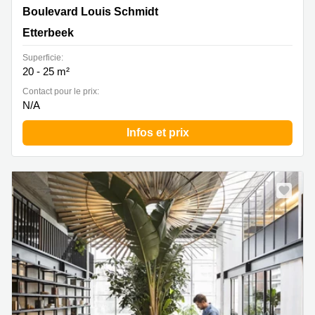
Boulevard Louis Schmidt 119/2, Etterbeek
Boulevard Louis Schmidt
Etterbeek
Superficie:
20 - 25 m²
Contact pour le prix:
N/A
Infos et prix