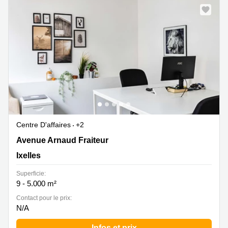
Centre D'affaires
+2
Avenue Arnaud Fraiteur 15, Ixelles
Avenue Arnaud Fraiteur
Ixelles
Superficie:
9 - 5.000 m²
Contact pour le prix:
N/A
Infos et prix