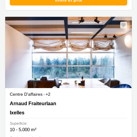
Centre D'affaires
+2
Avenue Arnaud Fraiteur 15, Ixelles
Arnaud Fraiteurlaan
Ixelles
Superficie:
10 - 5.000 m²