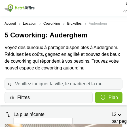
Ap
Rechercher / publier
Accueil
Location
Coworking
Bruxelles
Auderghem
5
Coworking
: Auderghem
Aide
Types
Villes
Recherches
d'espaces
Populaires
populaires
Voyez des bureaux à partager disponibles à Auderghem.
commerciaux
Qui sommes-nous?
Réduisez les coûts, gagnez en agilité et trouvez des baux
Alost
Bureau
Bureaux
a louer
de coworking qui répondent à vos besoins. Trouvez votre
Anderlecht
Anvers
Publier un bureau
nouvel espace de coworking aujourd'hui
Centre
Anvers
d’affaires
Bureau à
louer
Prix
Bruges
Coworking
Bruxelles
Bruxelles
Salles
Bureau
Connexion
Filtres
Plan
de
a louer
Bruxelles
réunion
Gand
Aeroport
Choisissez une langue
flamand
Bureau
Bureau
La plus récente
12
Gand
virtuel
à louer
par pa
Liège
Hasselt