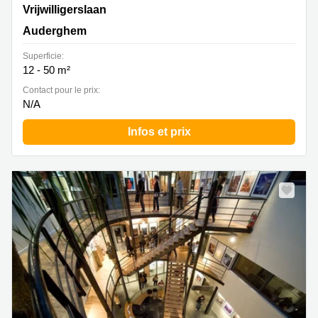
Avenue des Volontaires 19, Bruxelles, Auderghem
Vrijwilligerslaan
Auderghem
Superficie:
12 - 50 m²
Contact pour le prix:
N/A
Infos et prix