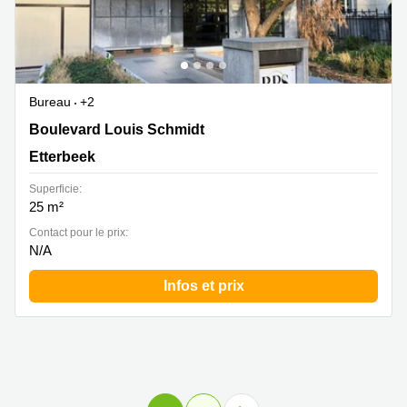
Bureau
+2
119/2, Boulevard Louis Schmidt, Bruxelles, Etterbeek
Boulevard Louis Schmidt
Etterbeek
Superficie:
25 m²
Contact pour le prix:
N/A
Infos et prix