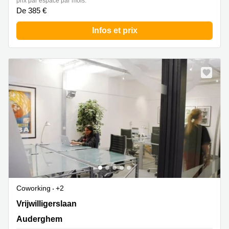
prix par espace par mois:
De 385 €
Infos et prix
Coworking
+2
Avenue des Volontaires 19, Bruxelles, Auderghem
Vrijwilligerslaan
Auderghem