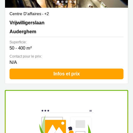
Centre D'affaires
+2
Avenue des Volontaires 19, Bruxelles, Auderghem
Vrijwilligerslaan
Auderghem
Superficie:
50 - 400 m²
Contact pour le prix:
N/A
Infos et prix