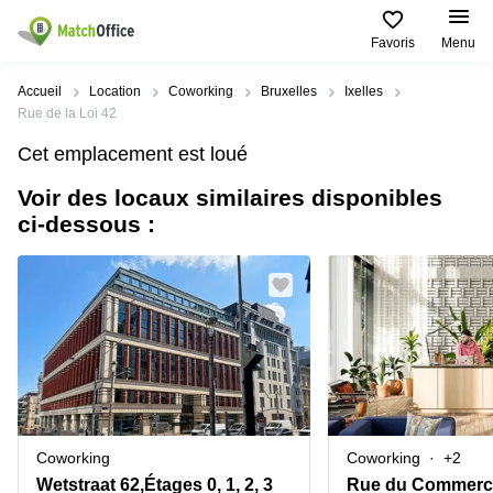
Favoris
Menu
Rechercher / publier
Accueil
Location
Coworking
Bruxelles
Ixelles
Rue de la Loi 42
Aide
Types
Villes
Recherches
Cet emplacement est loué
d'espaces
Populaires
populaires
commerciaux
Voir des locaux similaires disponibles
Qui sommes-nous?
Alost
Bureau
ci-dessous :
Bureaux
a louer
Anderlecht
Anvers
Publier un bureau
Centre
Anvers
d’affaires
Bureau à
louer
Prix
Bruges
Coworking
Bruxelles
Bruxelles
Salles
Bureau
Connexion
de
a louer
Bruxelles
réunion
Gand
Aeroport
Choisissez une langue
flamand
Bureau
Bureau
Gand
Coworking
Coworking
+2
virtuel
à louer
Liège
Wetstraat 62,Étages 0, 1, 2, 3
Rue du Commerce
Hasselt