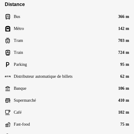
Distance
Bus
366 m
Métro
142 m
Tram
703 m
Train
724 m
Parking
95 m
Distributeur automatique de billets
62 m
Banque
106 m
Supermarché
410 m
Café
102 m
Fast-food
75 m