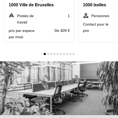
1000 Ville de Bruxelles
1000 Ixelles
Centre
Louvain
d'affaires
la
Anvers
Postes de
1
Personnes
Neuve
travail
Contact pour le
Centre
Wallonie
d'affaires
prix par espace
De 409 €
prix
Gand
Wavre
par mois
Centre
d'affaires
Ville de
Bruxelles
Coworking
Ixelles
Coworking
Namur
Coworking
Tournai
Salle de
conférence
Bruxelles