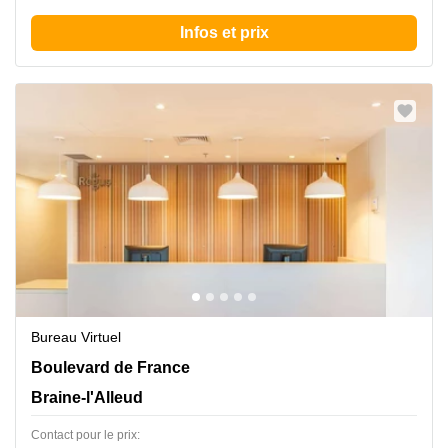
Infos et prix
Bureau Virtuel
Boulevard de France 9, Braine-l'Alleud
Boulevard de France
Braine-l'Alleud
Contact pour le prix: