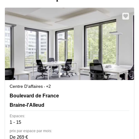
Centre D'affaires
+2
Boulevard de France 9, Braine-l'Alleud
Boulevard de France
Braine-l'Alleud
Espaces:
1 - 15
prix par espace par mois:
De 269 €