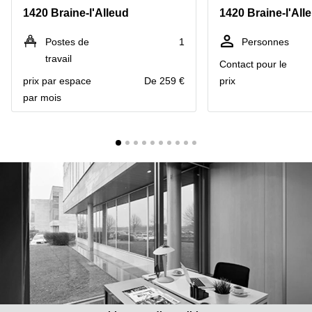
1420 Braine-l'Alleud
1420 Braine-l'All
Centre
Louvain
d'affaires
la
Anvers
Postes de
1
Personnes
Neuve
travail
Contact pour le
Centre
Wallonie
d'affaires
prix par espace
De 259 €
prix
Gand
Wavre
par mois
Centre
d'affaires
Ville de
Bruxelles
Coworking
Ixelles
Coworking
Namur
Coworking
Tournai
Salle de
conférence
Bruxelles