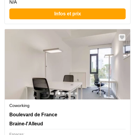
N/A
Infos et prix
Coworking
Boulevard de France 9, Braine-l'Alleud
Boulevard de France
Braine-l'Alleud
Espaces: