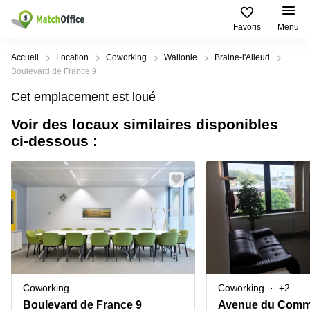
Favoris
Menu
Rechercher / publier
Accueil
Location
Coworking
Wallonie
Braine-l'Alleud
Boulevard de France 9
Aide
Types
Villes
Recherches
Cet emplacement est loué
d'espaces
Populaires
populaires
commerciaux
Voir des locaux similaires disponibles
Qui sommes-nous?
Alost
Bureau
ci-dessous :
Bureaux
a louer
Anderlecht
Anvers
Publier un bureau
Centre
Anvers
d’affaires
Bureau à
louer
Prix
Bruges
Coworking
Bruxelles
Bruxelles
Salles
Bureau
Connexion
de
a louer
Bruxelles
réunion
Gand
Aeroport
Choisissez une langue
flamand
Bureau
Bureau
Gand
Coworking
Coworking
+2
virtuel
à louer
Liège
Boulevard de France 9
Avenue du Comme
Hasselt