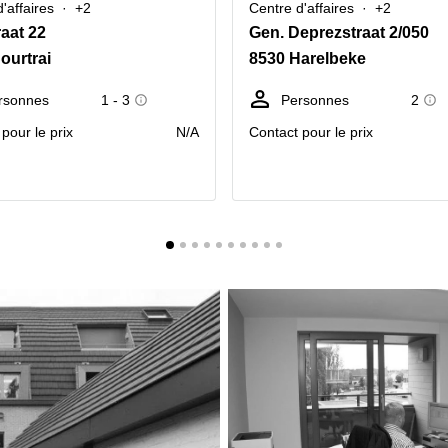
'affaires
+2
Centre d'affaires
+2
raat 22
Gen. Deprezstraat 2/050
ourtrai
8530 Harelbeke
rsonnes
1 - 3
Personnes
2
pour le prix
N/A
Contact pour le prix