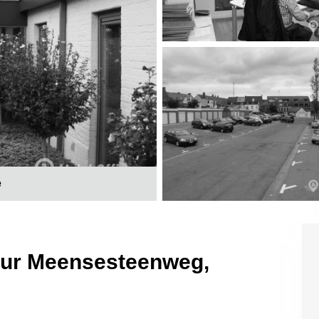
e
 sur Meensesteenweg,