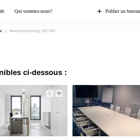
de
Qui sommes-nous?
Publier un burea
ai
Meensesteenweg 385-389
nibles ci-dessous :