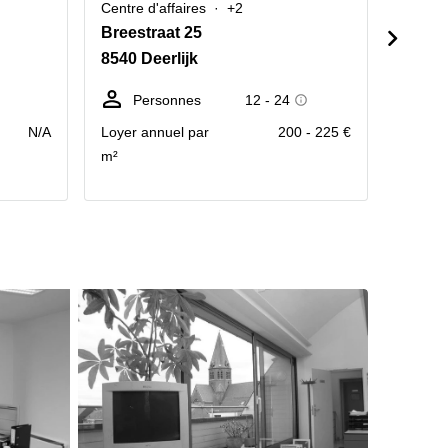
Centre d'affaires
+2
Centre 
Breestraat 25
Kwade
8540 Deerlijk
8800 
Personnes
12 - 24
P
N/A
Loyer annuel par
200 - 225 €
Loyer 
m²
m²