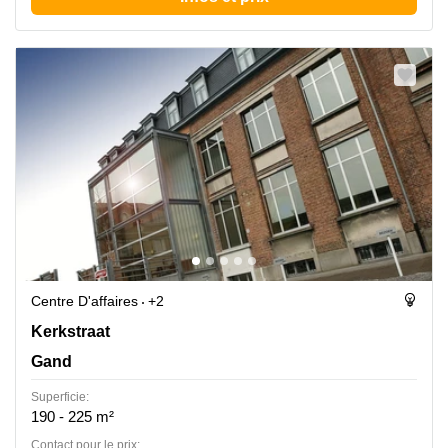
Centre D'affaires
+2
Kerkstraat 106, Gand
Kerkstraat
Gand
Superficie:
190 - 225 m²
Contact pour le prix: