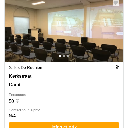
Salles De Réunion
Kerkstraat 106, Gand
Kerkstraat
Gand
Personnes:
50
Contact pour le prix:
N/A
Infos et prix