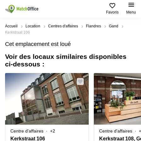
Favoris
Menu
Rechercher / publier
Accueil
Location
Centres d'affaires
Flandres
Gand
Kerkstraat 106
Aide
Types
Villes
Recherches
Cet emplacement est loué
d'espaces
Populaires
populaires
commerciaux
Voir des locaux similaires disponibles
Qui sommes-nous?
Alost
Bureau
ci-dessous :
Bureaux
a louer
Anderlecht
Anvers
Publier un bureau
Centre
Anvers
d’affaires
Bureau à
louer
Prix
Bruges
Coworking
Bruxelles
Bruxelles
Salles
Bureau
Connexion
de
a louer
Bruxelles
réunion
Gand
Aeroport
Choisissez une langue
flamand
Bureau
Bureau
Gand
Centre d'affaires
+2
Centre d'affaires
virtuel
à louer
Liège
Kerkstraat 106
Kerkstraat 108, 
Hasselt