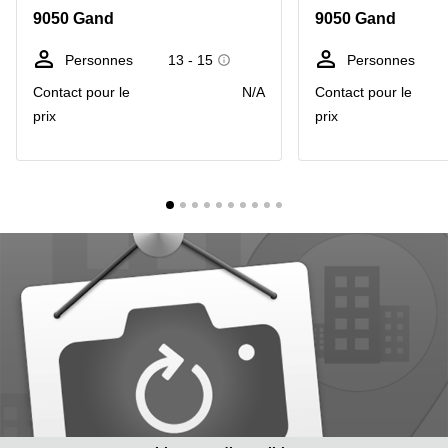
9050 Gand
9050 Gand
Centre
Louvain
d'affaires
la
Anvers
Personnes
13 - 15
Personnes
Neuve
Contact pour le
N/A
Contact pour le
Centre
Wallonie
d'affaires
prix
prix
Gand
Wavre
Centre
d'affaires
Ville de
Bruxelles
Coworking
Ixelles
Coworking
Namur
Coworking
Tournai
Salle de
conférence
Bruxelles