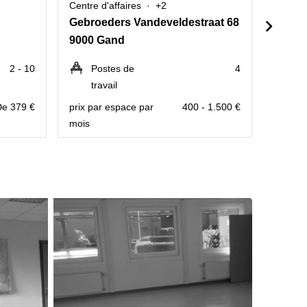
Centre d'affaires
+2
Centre 
Gebroeders Vandeveldestraat 68
Willem
9000 Gand
9000 
2 - 10
Postes de
4
P
travail
Contact
De 379 €
prix par espace par
400 - 1.500 €
mois