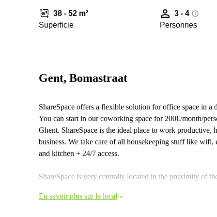
38 - 52 m²
3 - 4
Superficie
Personnes
Gent, Bomastraat
ShareSpace offers a flexible solution for office space in 
You can start in our coworking space for 200€/month/person
Ghent. ShareSpace is the ideal place to work productive, 
business. We take care of all housekeeping stuff like wifi, 
and kitchen + 24/7 access.
ShareSpace is very centrally located in the proximity of th
En savoir plus sur le local