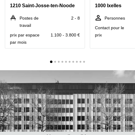
1210 Saint-Josse-ten-Noode
1000 Ixelles
Centre
Louvain
d'affaires
la
Anvers
Postes de
2 - 8
Personnes
Neuve
travail
Contact pour le
Centre
Wallonie
d'affaires
prix par espace
1.100 - 3.800 €
prix
Gand
Wavre
par mois
Centre
d'affaires
Ville de
Bruxelles
Coworking
Ixelles
Coworking
Namur
Coworking
Tournai
Salle de
conférence
Bruxelles