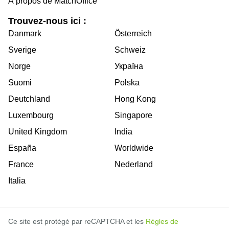
À propos de MatchOffice
Trouvez-nous ici :
Danmark
Österreich
Sverige
Schweiz
Norge
Україна
Suomi
Polska
Deutchland
Hong Kong
Luxembourg
Singapore
United Kingdom
India
España
Worldwide
France
Nederland
Italia
Ce site est protégé par reCAPTCHA et les
Règles de