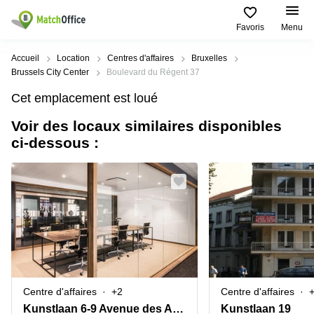
Favoris
Menu
Rechercher / publier
Accueil
Location
Centres d'affaires
Bruxelles
Brussels City Center
Boulevard du Régent 37
Aide
Types
Villes
Recherches
Cet emplacement est loué
d'espaces
Populaires
populaires
commerciaux
Voir des locaux similaires disponibles
Qui sommes-nous?
Alost
Bureau
ci-dessous :
Bureaux
a louer
Anderlecht
Anvers
Publier un bureau
Centre
Anvers
d’affaires
Bureau à
louer
Prix
Bruges
Coworking
Bruxelles
Bruxelles
Salles
Bureau
Connexion
de
a louer
Bruxelles
réunion
Gand
Aeroport
Choisissez une langue
flamand
Bureau
Bureau
Gand
Centre d'affaires
+2
Centre d'affaires
virtuel
à louer
Liège
Kunstlaan 6-9 Avenue des Arts
Kunstlaan 19
Hasselt