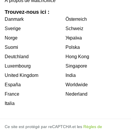
À propos de MatchOffice
Trouvez-nous ici :
Danmark
Österreich
Sverige
Schweiz
Norge
Україна
Suomi
Polska
Deutchland
Hong Kong
Luxembourg
Singapore
United Kingdom
India
España
Worldwide
France
Nederland
Italia
Ce site est protégé par reCAPTCHA et les
Règles de