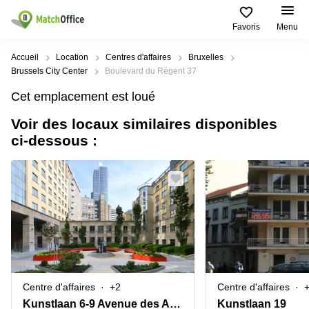
Favoris
Menu
Rechercher / publier
Accueil
Location
Centres d'affaires
Bruxelles
Brussels City Center
Boulevard du Régent 37
Aide
Types
Villes
Recherches
Cet emplacement est loué
d'espaces
Populaires
populaires
commerciaux
Voir des locaux similaires disponibles
Qui sommes-nous?
Alost
Bureau
ci-dessous :
Bureaux
a louer
Anderlecht
Anvers
Publier un bureau
Centre
Anvers
d’affaires
Bureau à
louer
Prix
Bruges
Coworking
Bruxelles
Bruxelles
Salles
Bureau
Connexion
de
a louer
Bruxelles
réunion
Gand
Aeroport
Choisissez une langue
flamand
Bureau
Bureau
Gand
Centre d'affaires
+2
Centre d'affaires
virtuel
à louer
Liège
Kunstlaan 6-9 Avenue des Arts
Kunstlaan 19
Hasselt