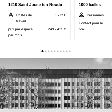
1210 Saint-Josse-ten-Noode
1000 Ixelles
Centre
Louvain
d'affaires
la
Anvers
Postes de
1 - 350
Personnes
Neuve
travail
Contact pour le
Centre
Wallonie
d'affaires
prix par espace
249 - 425 €
prix
Gand
Wavre
par mois
Centre
d'affaires
Ville de
Bruxelles
Coworking
Ixelles
Coworking
Namur
Coworking
Tournai
Salle de
conférence
Bruxelles