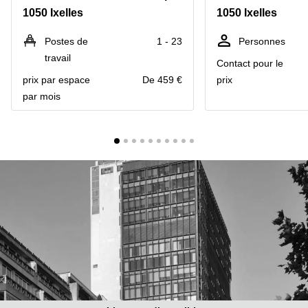
1050 Ixelles
1050 Ixelles
Centre
Louvain
d'affaires
la
Anvers
Postes de
1 - 23
Personnes
Neuve
travail
Contact pour le
Centre
Wallonie
d'affaires
prix par espace
De 459 €
prix
Gand
Wavre
par mois
Centre
d'affaires
Ville de
Bruxelles
Coworking
Ixelles
Coworking
Namur
Coworking
Tournai
Salle de
conférence
Bruxelles