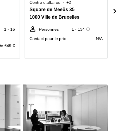
Centre d'affaires
+2
Centre 
Square de Meeûs 35
Wetstr
1000 Ville de Bruxelles
1000 V
1 - 16
Personnes
1 - 134
Po
tr
Contact pour le prix
N/A
De 649 €
prix pa
mois