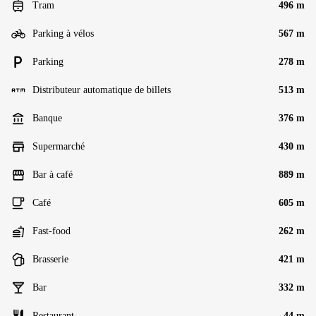
Tram
496 m
Parking à vélos
567 m
Parking
278 m
Distributeur automatique de billets
513 m
Banque
376 m
Supermarché
430 m
Bar à café
889 m
Café
605 m
Fast-food
262 m
Brasserie
421 m
Bar
332 m
Restaurant
44 m