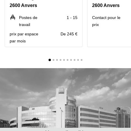
2600 Anvers
2600 Anvers
Centre
Louvain
d'affaires
la
Anvers
Postes de
1 - 15
Contact pour le
Neuve
travail
prix
Centre
Wallonie
d'affaires
prix par espace
De 245 €
Gand
Wavre
par mois
Centre
d'affaires
Ville de
Bruxelles
Coworking
Ixelles
Coworking
Namur
Coworking
Tournai
Salle de
conférence
Bruxelles