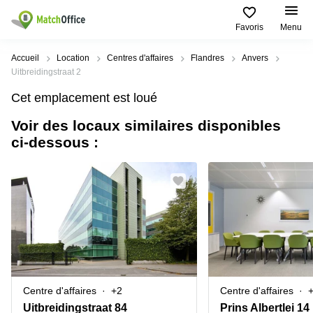
Favoris
Menu
Rechercher / publier
Accueil
Location
Centres d'affaires
Flandres
Anvers
Uitbreidingstraat 2
Aide
Types
Villes
Recherches
Cet emplacement est loué
d'espaces
Populaires
populaires
commerciaux
Voir des locaux similaires disponibles
Qui sommes-nous?
Alost
Bureau
ci-dessous :
Bureaux
a louer
Anderlecht
Anvers
Publier un bureau
Centre
Anvers
d’affaires
Bureau à
louer
Prix
Bruges
Coworking
Bruxelles
Bruxelles
Salles
Bureau
Connexion
de
a louer
Bruxelles
réunion
Gand
Aeroport
Choisissez une langue
flamand
Bureau
Bureau
Gand
Centre d'affaires
+2
Centre d'affaires
virtuel
à louer
Liège
Uitbreidingstraat 84
Prins Albertlei 14
Hasselt