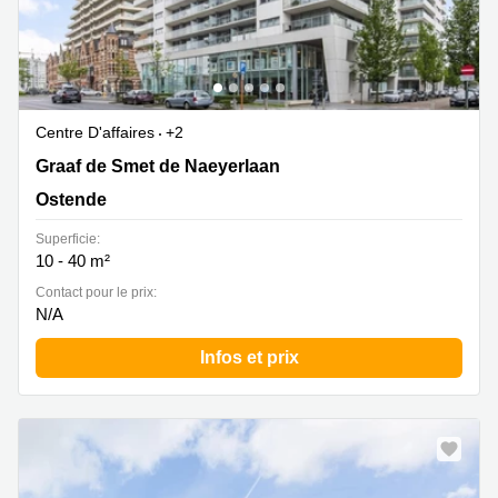
Centre D'affaires
+2
Graaf de Smet de Naeyerlaan 4, Ostende
Graaf de Smet de Naeyerlaan
Ostende
Superficie:
10 - 40 m²
Contact pour le prix:
N/A
Infos et prix