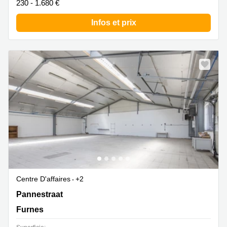
230 - 1.680 €
Infos et prix
Centre D'affaires
+2
Pannestraat 142, Furnes
Pannestraat
Furnes