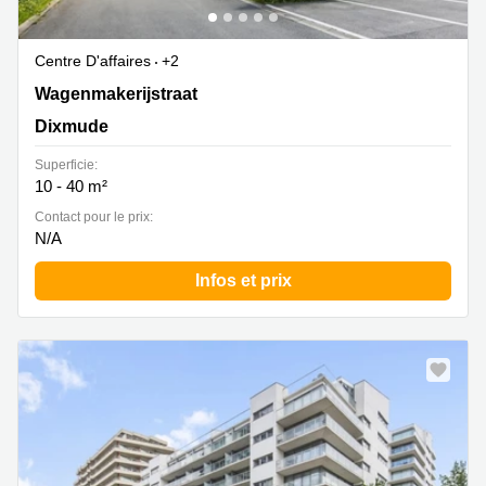
Centre D'affaires
+2
Wagenmakerijstraat 12, Dixmude
Wagenmakerijstraat
Dixmude
Superficie:
10 - 40 m²
Contact pour le prix:
N/A
Infos et prix