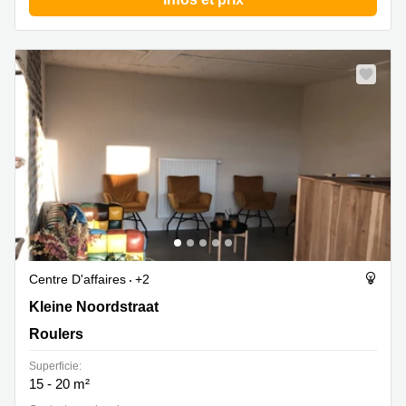
Centre D'affaires
+2
Kleine Noordstraat 70, Roulers
Kleine Noordstraat
Roulers
Superficie:
15 - 20 m²