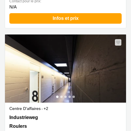
Contact pour le prix:
N/A
Infos et prix
Centre D'affaires
+2
Industrieweg 45, Roulers
Industrieweg
Roulers