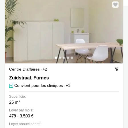
Centre
Louvain
d'affaires
la
Anvers
Neuve
Centre
Wallonie
d'affaires
Gand
Wavre
Centre
d'affaires
Ville de
Bruxelles
Centre D'affaires
+2
Coworking
Ixelles
Zuidstraat 39, Furnes
Zuidstraat, Furnes
Convient pour les cliniques
+1
Coworking
Namur
Superficie:
Coworking
25 m²
Tournai
Loyer par mois:
479 - 3.500 €
Salle de
conférence
Loyer annuel par m²:
Bruxelles