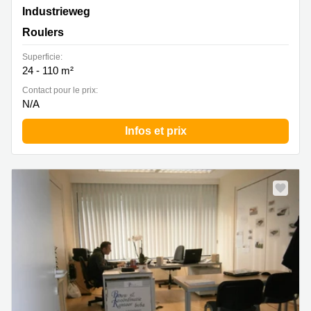
Industrieweg 45, Roeselare (Beveren-Noord), Roulers
Industrieweg
Roulers
Superficie:
24 - 110 m²
Contact pour le prix:
N/A
Infos et prix