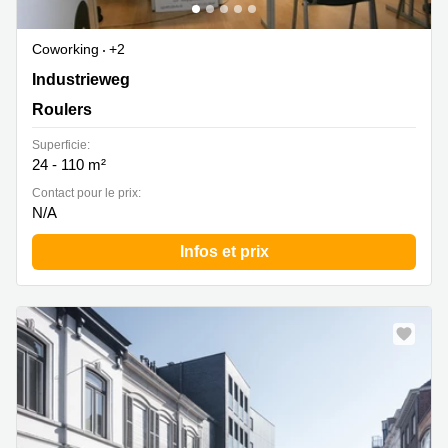
Coworking
+2
Industrieweg 45, Roeselare (Beveren-Noord), Roulers
Industrieweg
Roulers
Superficie:
24 - 110 m²
Contact pour le prix:
N/A
Infos et prix