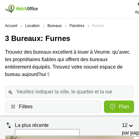
Ap
Rechercher / publier
Accueil
Location
Bureaux
Flandres
Furnes
3
Bureaux
: Furnes
Aide
Types
Villes
Recherches
d'espaces
Populaires
populaires
Trouvez des bureaux excellent à louer à Veurne. qu’avec
commerciaux
Qui sommes-nous?
les propriétaires fiables qui offrent des bureaux
Alost
Bureau
Bureaux
a louer
entièrement équipés. Trouvez votre nouvel espace de
Anderlecht
Anvers
Publier un bureau
bureau aujourd'hui !.
Centre
Anvers
d’affaires
Bureau à
louer
Prix
Bruges
Coworking
Bruxelles
Bruxelles
Salles
Bureau
Connexion
Filtres
Plan
de
a louer
Bruxelles
réunion
Gand
Aeroport
Choisissez une langue
flamand
Bureau
Bureau
La plus récente
12
Gand
virtuel
à louer
par pa
Liège
Hasselt