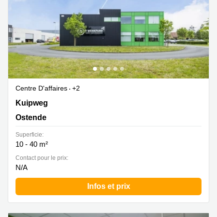
Centre D'affaires
+2
Kuipweg 13, Ostende
Kuipweg
Ostende
Superficie:
10 - 40 m²
Contact pour le prix:
N/A
Infos et prix