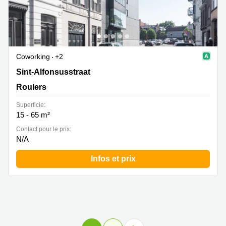
Coworking
+2
Sint-Alfonsusstraat 4, Roulers
Sint-Alfonsusstraat
Roulers
Superficie:
15 - 65 m²
Contact pour le prix:
N/A
Infos et prix