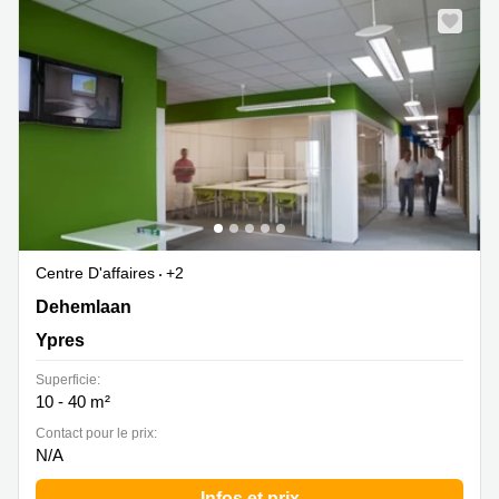
Centre D'affaires
+2
Dehemlaan 31, Ypres
Dehemlaan
Ypres
Superficie:
10 - 40 m²
Contact pour le prix:
N/A
Infos et prix