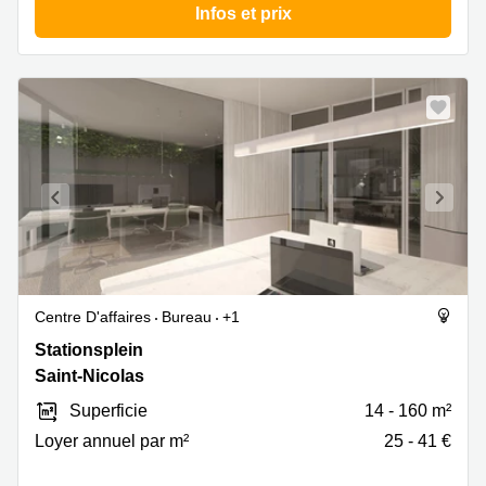
Infos et prix
Centre D'affaires
Bureau
+1
Stationsplein
Stationsplein
29,
Saint-Nicolas
Saint-
Superficie
14 - 160 m²
Nicolas
Loyer annuel par m²
25 - 41 €