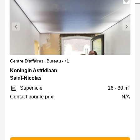
Coworking
la
Ixelles
Neuve
Coworking
Uccle
Bruxelles
Etterbeek
Bureau
a louer
Bruges
Gand
Bureau
Centre D'affaires
Bureau
+1
a louer
Anvers
Koningin
Koningin Astridlaan
Astridlaan
Coworking
Saint-Nicolas
35,
Liege
Superficie
16 - 30 m²
Saint-
Bureau
Nicolas
Contact pour le prix
N/A
à louer
Liège
Coworking
Tournai