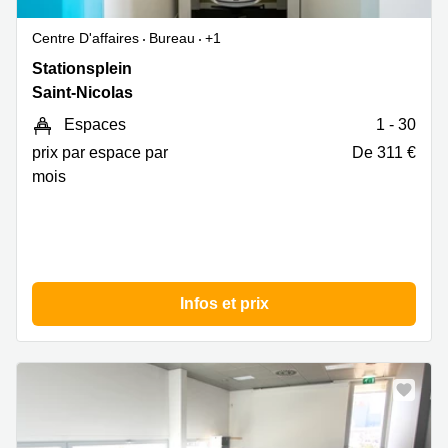
Centre D'affaires
Bureau
+1
Stationsplein
Stationsplein
7E,
Saint-Nicolas
Saint-
Espaces
1 - 30
Nicolas
prix par espace par
De 311 €
mois
Infos et prix