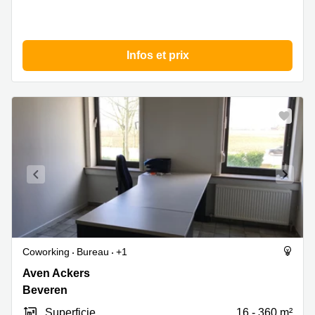
Infos et prix
Coworking
Bureau
+1
Aven
Aven Ackers
Ackers
Beveren
1,
Superficie
16 - 360 m²