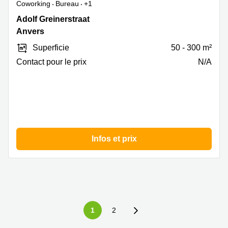
Coworking
Bureau
+1
Adolf
Adolf Greinerstraat
Greinerstraat
Anvers
12,
Superficie
50 - 300 m²
Hoboken,
Anvers
Contact pour le prix
N/A
Infos et prix
1
2