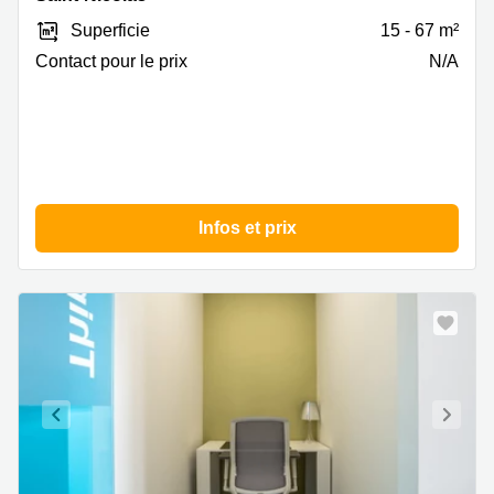
75,
Superficie
15 - 67 m²
Saint-
Nicolas
Contact pour le prix
N/A
Infos et prix