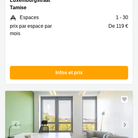
Luxemburgstraat
20,
Tamise
Tamise
Espaces
1 - 30
prix par espace par
De 119 €
mois
Infos et prix