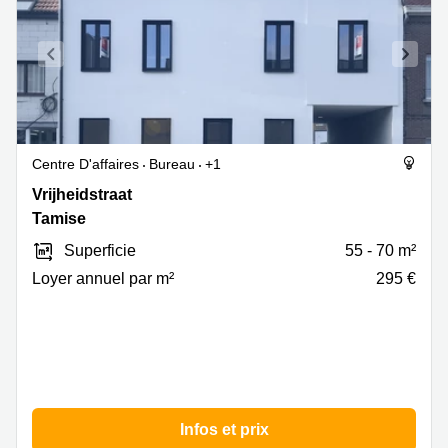
Centre D'affaires
Bureau
+1
Vrijheidstraat
Vrijheidstraat
30,
Tamise
Tamise
Superficie
55 - 70 m²
Loyer annuel par m²
295 €
Infos et prix