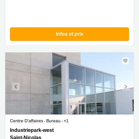
Infos et prix
Centre D'affaires
Bureau
+1
Industriepark-
Industriepark-west
West
Saint-Nicolas