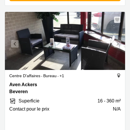
Centre D'affaires
Bureau
+1
Aven
Aven Ackers
Ackers
Beveren
1,
Superficie
16 - 360 m²
Beveren
Contact pour le prix
N/A