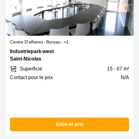
Centre D'affaires
Bureau
+1
Industriepark-
Industriepark-west
West
Saint-Nicolas
75,
Superficie
15 - 67 m²
Saint-
Nicolas
Contact pour le prix
N/A
Infos et prix