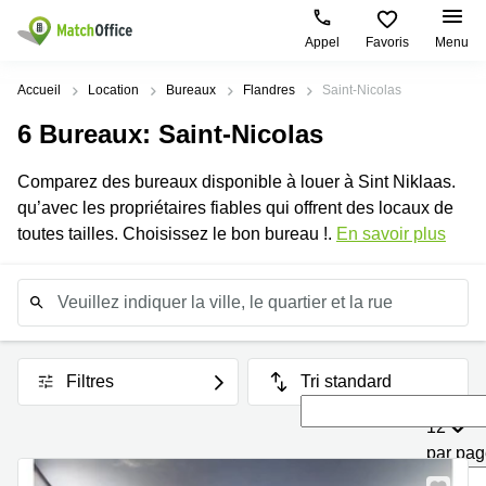
Appel
Favoris
Menu
Rechercher / publier
Accueil
Location
Bureaux
Flandres
Saint-Nicolas
6
Bureaux
: Saint-Nicolas
Aide
Types
Villes
Recherches
d'espaces
Populaires
populaires
Comparez des bureaux disponible à louer à Sint Niklaas.
commerciaux
Qui sommes-nous?
qu’avec les propriétaires fiables qui offrent des locaux de
Bruxelles
Bureau à
Bureaux
louer
toutes tailles. Choisissez le bon bureau !.
En savoir plus
Anvers
Bruxelles
Publier un bureau
Centre
Bruxelles
d’affaires
Salle de
Aeroport
conférence
Connexion
Coworking
Bruxelles
Wavre
Salles
Centre
Choisissez une langue
flamand
Anderlecht
de
d'affaires
Filtres
Tri standard
réunion
Bruxelles
Waterloo
12
Bureau
Coworking
Gand
virtuel
par pa
Namur
Louvain