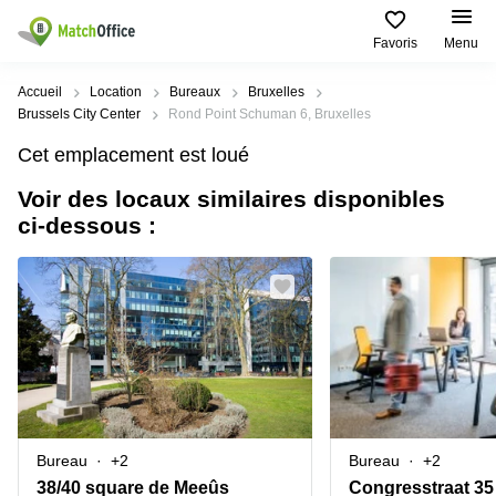
Favoris
Menu
Rechercher / publier
Accueil
Location
Bureaux
Bruxelles
Brussels City Center
Rond Point Schuman 6, Bruxelles
Aide
Types
Villes
Recherches
Cet emplacement est loué
d'espaces
Populaires
populaires
commerciaux
Voir des locaux similaires disponibles
Qui sommes-nous?
Alost
Bureau
ci-dessous :
Bureaux
a louer
Anderlecht
Anvers
Publier un bureau
Centre
Anvers
d’affaires
Bureau à
louer
Prix
Bruges
Coworking
Bruxelles
Bruxelles
Salles
Bureau
Connexion
de
a louer
Bruxelles
réunion
Gand
Aeroport
Choisissez une langue
flamand
Bureau
Bureau
Gand
Bureau
+2
Bureau
+2
virtuel
à louer
Liège
38/40 square de Meeûs
Congresstraat 35
Hasselt