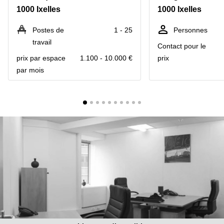
1000 Ixelles
1000 Ixelles
Centre
Louvain
d'affaires
la
Anvers
Postes de
1 - 25
Personnes
Neuve
travail
Contact pour le
Centre
Wallonie
d'affaires
prix par espace
1.100 - 10.000 €
prix
Gand
Wavre
par mois
Centre
d'affaires
Ville de
Bruxelles
Coworking
Ixelles
Coworking
Namur
Coworking
Tournai
Salle de
conférence
Bruxelles