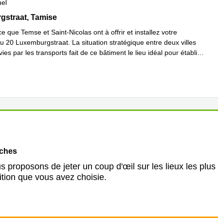
uel
traat 20, Tamise
straat, Tamise
 que Temse et Saint-Nicolas ont à offrir et installez votre
u 20 Luxemburgstraat. La situation stratégique entre deux villes
ies par les transports fait de ce bâtiment le lieu idéal pour établir
avoir plus
oches
 proposons de jeter un coup d'œil sur les lieux les plus
ition que vous avez choisie.