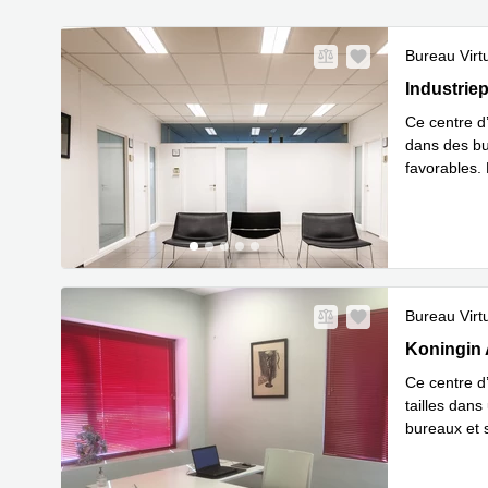
Bureau Virt
Industriep
Industriep
Ce centre d
dans des bu
favorables. 
En savoir 
Bureau Virt
Koningin As
Koningin 
Ce centre d
tailles dans
bureaux et 
En savoir 