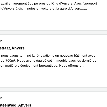
ravail entièrement équipé près du Ring d'Anvers. Avec l'aéroport
l d'Anvers à dix minutes en voiture et la gare d'Anvers
...
plus
uel
raat 30, Anvers
traat, Anvers
ous avons terminé la rénovation d’un nouveau bâtiment avec
 de 700m². Nous avons équipé cet immeuble avec les dernières
en matière d’équipement bureautique. Nous offrons u
...
plus
uel
teenweg 65, Anvers
steenweg, Anvers