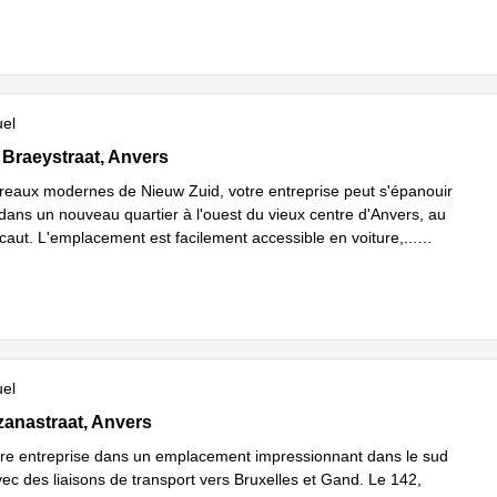
uel
Braeystraat 52, Anvers
 Braeystraat, Anvers
reaux modernes de Nieuw Zuid, votre entreprise peut s'épanouir
dans un nouveau quartier à l'ouest du vieux centre d'Anvers, au
scaut. L'emplacement est facilement accessible en voiture,
...
plus
uel
nastraat 142, Anvers
anastraat, Anvers
tre entreprise dans un emplacement impressionnant dans le sud
ec des liaisons de transport vers Bruxelles et Gand. Le 142,