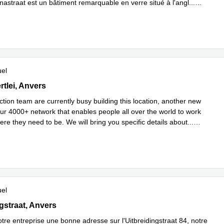
astraat est un bâtiment remarquable en verre situé à l'angl
...
plus
uel
tlei 14, Anvers
rtlei, Anvers
tion team are currently busy building this location, another new
our 4000+ network that enables people all over the world to work
ere they need to be. We will bring you specific details about
...
plus
uel
straat 84, Anvers
gstraat, Anvers
tre entreprise une bonne adresse sur l'Uitbreidingstraat 84, notre