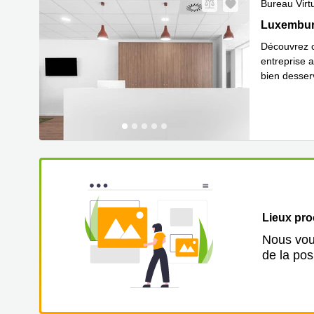
Bureau Virt
Luxemburgs
Luxemburg
Découvrez ce
entreprise a
bien desserv
En s
un v
...
Lieux pr
Nous vous
de la pos