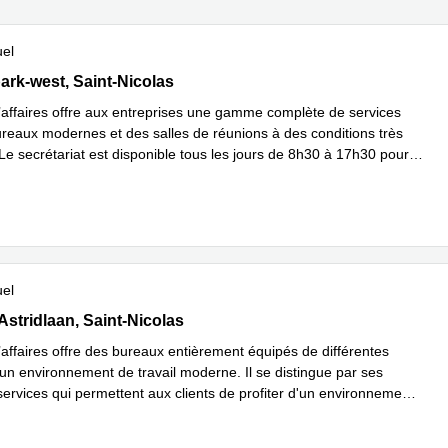
uel
ark-West 75, Saint-Nicolas
ark-west, Saint-Nicolas
’affaires offre aux entreprises une gamme complète de services
reaux modernes et des salles de réunions à des conditions très
Le secrétariat est disponible tous les jours de 8h30 à 17h30 pour
...
plus
uel
tridlaan 35, Saint-Nicolas
Astridlaan, Saint-Nicolas
’affaires offre des bureaux entièrement équipés de différentes
 un environnement de travail moderne. Il se distingue par ses
services qui permettent aux clients de profiter d'un environnemen
...
plus