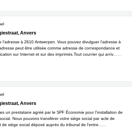
uel
estraat 19, Anvers
iestraat, Anvers
 de l'adresse à 2610 Antwerpen. Vous pouvez divulguer l'adresse à
L'adresse peut être utilisée comme adresse de correspondance et
ication sur Internet et sur des imprimés.Tout courrier qui arriv
...
plus
uel
estraat 19, Anvers
iestraat, Anvers
 un prestataire agréé par le SPF Économie pour l'installation de
social. Nous pouvons transférer votre siège social par acte de
de siège social déposé auprès du tribunal de l'entre
...
plus