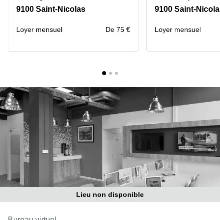
9100 Saint-Nicolas
9100 Saint-Nicol
Centre
Louvain
d'affaires
la
Anvers
Loyer mensuel
De 75 €
Loyer mensuel
Neuve
Centre
Wallonie
d'affaires
Gand
Wavre
Centre
d'affaires
Ville de
Bruxelles
Coworking
Ixelles
Coworking
Namur
Coworking
Tournai
Lieu non disponible
Salle de
conférence
Bruxelles
Bureau virtuel