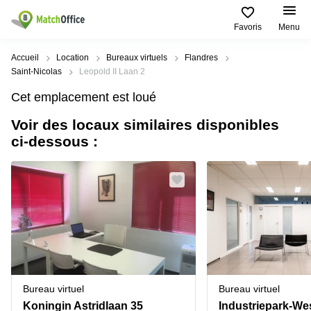
Favoris
Menu
Rechercher / publier
Accueil
Location
Bureaux virtuels
Flandres
Saint-Nicolas
Leopold II Laan 2
Aide
Types
Villes
Recherches
Cet emplacement est loué
d'espaces
Populaires
populaires
commerciaux
Voir des locaux similaires disponibles
Qui sommes-nous?
Alost
Bureau
ci-dessous :
Bureaux
a louer
Anderlecht
Anvers
Publier un bureau
Centre
Anvers
d’affaires
Bureau à
louer
Prix
Bruges
Coworking
Bruxelles
Bruxelles
Salles
Bureau
Connexion
de
a louer
Bruxelles
réunion
Gand
Aeroport
Choisissez une langue
flamand
Bureau
Bureau
Gand
Bureau virtuel
Bureau virtuel
virtuel
à louer
Liège
Koningin Astridlaan 35
Industriepark-We
Hasselt