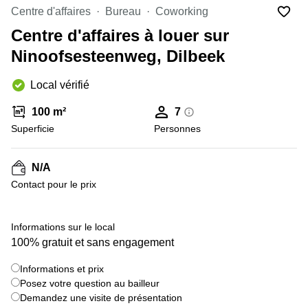
Centre d'affaires
Bureau
Coworking
Centre
Louvain
d'affaires
Centre d'affaires à louer sur
la
Anvers
Neuve
Ninoofsesteenweg, Dilbeek
Centre
Wallonie
d'affaires
Local vérifié
Gand
Wavre
100 m²
7
Centre
d'affaires
Superficie
Personnes
Ville de
Bruxelles
N/A
Coworking
Contact pour le prix
Ixelles
Coworking
+ 5 images
Namur
Informations sur le local
100% gratuit et sans engagement
Coworking
Tournai
Informations et prix
Salle de
Posez votre question au bailleur
conférence
Demandez une visite de présentation
Bruxelles