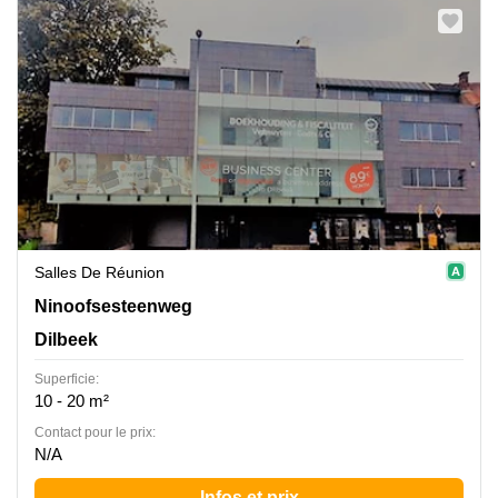
Salles De Réunion
Ninoofsesteenweg 62/64, Dilbeek
Ninoofsesteenweg
Dilbeek
Superficie:
10 - 20 m²
Contact pour le prix:
N/A
Infos et prix