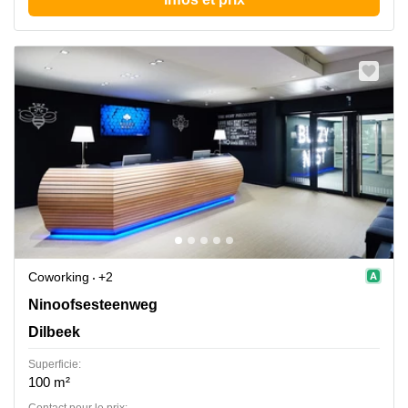
Coworking
+2
Ninoofsesteenweg 62/64, Dilbeek
Ninoofsesteenweg
Dilbeek
Superficie:
100 m²